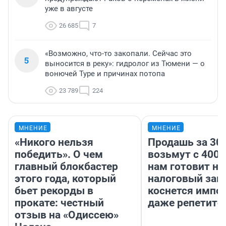
уже в августе
26 685
7
«Возможно, что-то закопали. Сейчас это
5
выносится в реку»: гидролог из Тюмени — о
вонючей Туре и причинах потопа
23 789
224
МНЕНИЕ
МНЕНИЕ
«Никого нельзя
Продашь за 300
победить». О чем
возьмут с 4000
главный блокбастер
нам готовит н
этого года, который
налоговый зако
бьет рекорды в
коснется импор
прокате: честный
даже репетито
отзыв на «Одиссею»