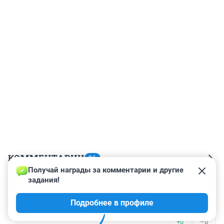
КОММЕНТАРИИ
26
Получай награды за комментарии и другие 
задания!
Гость
11 марта 2025, 10:50
Подробнее в профиле
пока эксперт жив , разговор "ни о чем".
+0
–0