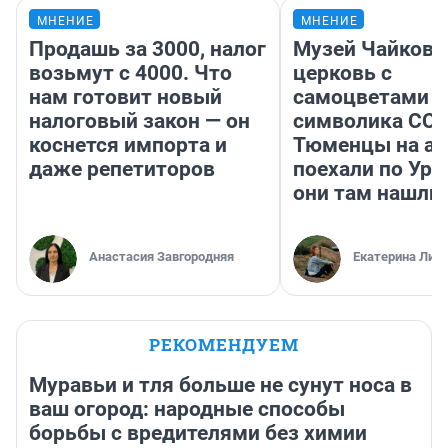
МНЕНИЕ
МНЕНИЕ
Продашь за 3000, налог
Музей Чайковс
возьмут с 4000. Что
церковь с
нам готовит новый
самоцветами и
налоговый закон — он
символика ССС
коснется импорта и
Тюменцы на ав
даже репетиторов
поехали по Ура
они там нашли
Анастасия Завгородняя
Екатерина Лит
РЕКОМЕНДУЕМ
Муравьи и тля больше не сунут носа в
ваш огород: народные способы
борьбы с вредителями без химии