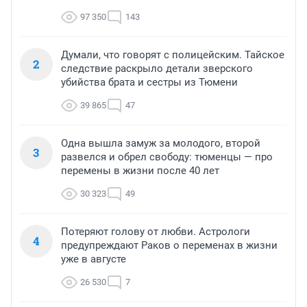
97 350
143
Думали, что говорят с полицейским. Тайское
2
следствие раскрыло детали зверского
убийства брата и сестры из Тюмени
39 865
47
Одна вышла замуж за молодого, второй
3
развелся и обрел свободу: тюменцы — про
перемены в жизни после 40 лет
30 323
49
Потеряют голову от любви. Астрологи
4
предупреждают Раков о переменах в жизни
уже в августе
26 530
7