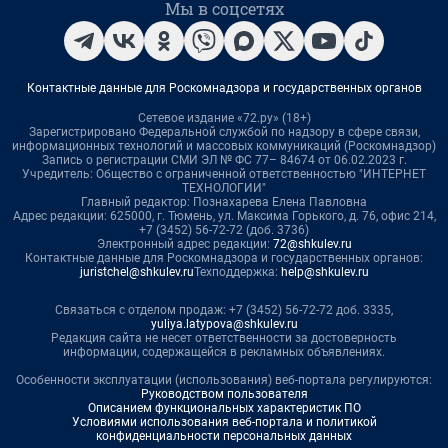
Мы в соцсетях
Контактные данные для Роскомнадзора и государственных органов
Сетевое издание «72.ру» (18+)
Зарегистрировано Федеральной службой по надзору в сфере связи,
информационных технологий и массовых коммуникаций (Роскомнадзор)
Запись о регистрации СМИ ЭЛ № ФС 77– 84674 от 06.02.2023 г.
Учредитель: Общество с ограниченной ответственностью "ИНТЕРНЕТ
ТЕХНОЛОГИИ"
Главный редактор: Познахарева Елена Павловна
Адрес редакции: 625000, г. Тюмень, ул. Максима Горького, д. 76, офис 214,
+7 (3452) 56-72-72 (доб. 3736)
Электронный адрес редакции:
72@shkulev.ru
Контактные данные для Роскомнадзора и государственных органов:
juristchel@shkulev.ru
Техподдержка:
help@shkulev.ru
Связаться с отделом продаж: +7 (3452) 56-72-72 доб. 3335,
yuliya.latypova@shkulev.ru
Редакция сайта не несет ответственности за достоверность
информации, содержащейся в рекламных объявлениях.
Особенности эксплуатации (использования) веб-портала регулируются:
Руководством пользователя
Описанием функциональных характеристик ПО
Условиями использования веб-портала и политикой
конфиденциальности персональных данных