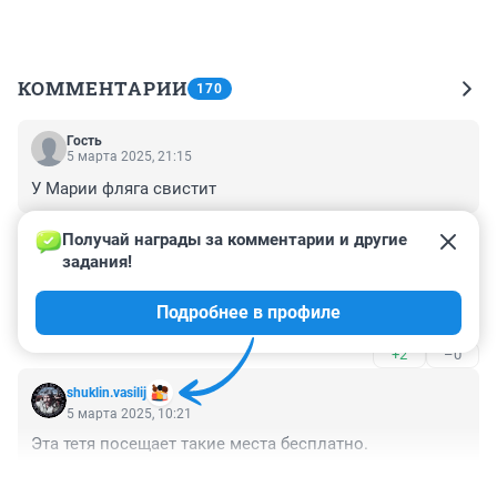
КОММЕНТАРИИ
170
Гость
5 марта 2025, 21:15
У Марии фляга свистит
+1
–0
Получай награды за комментарии и другие 
задания!
Гость
5 марта 2025, 21:11
Подробнее в профиле
Любители урино ван на этом источнике
+2
–0
shuklin.vasilij
5 марта 2025, 10:21
Эта тетя посещает такие места бесплатно.
+1
–0