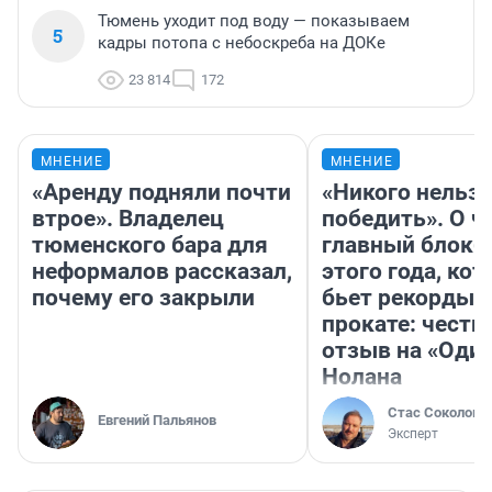
Тюмень уходит под воду — показываем
5
кадры потопа с небоскреба на ДОКе
23 814
172
МНЕНИЕ
МНЕНИЕ
«Аренду подняли почти
«Никого нельз
втрое». Владелец
победить». О ч
тюменского бара для
главный блокб
неформалов рассказал,
этого года, ко
почему его закрыли
бьет рекорды 
прокате: честн
отзыв на «Оди
Нолана
Стас Соколов
Евгений Пальянов
Эксперт