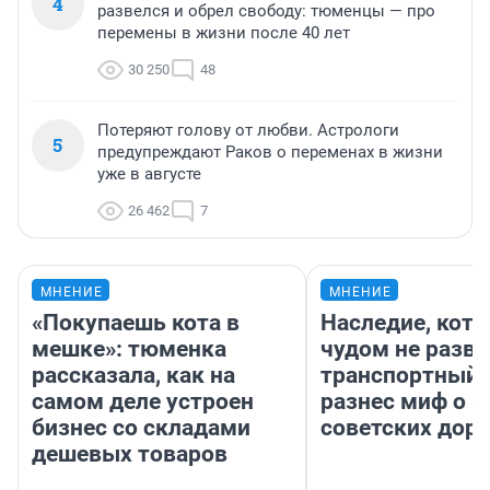
4
развелся и обрел свободу: тюменцы — про
перемены в жизни после 40 лет
30 250
48
Потеряют голову от любви. Астрологи
5
предупреждают Раков о переменах в жизни
уже в августе
26 462
7
МНЕНИЕ
МНЕНИЕ
«Покупаешь кота в
Наследие, кото
мешке»: тюменка
чудом не разва
рассказала, как на
транспортный 
самом деле устроен
разнес миф о 
бизнес со складами
советских доро
дешевых товаров