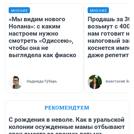
МНЕНИЕ
МНЕНИЕ
«Мы видим нового
Продашь за 300
Нолана»: с каким
возьмут с 4000
настроем нужно
нам готовит н
смотреть «Одиссею»,
налоговый зако
чтобы она не
коснется импор
выглядела как фиаско
даже репетито
Надежда Губарь
Анастасия Зав
РЕКОМЕНДУЕМ
С рождения в неволе. Как в уральской
колонии осужденные мамы отбывают