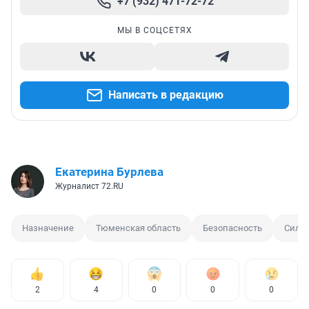
+7 (932) 471-72-72
МЫ В СОЦСЕТЯХ
Написать в редакцию
Екатерина Бурлева
Журналист 72.RU
Назначение
Тюменская область
Безопасность
Сило
2
4
0
0
0