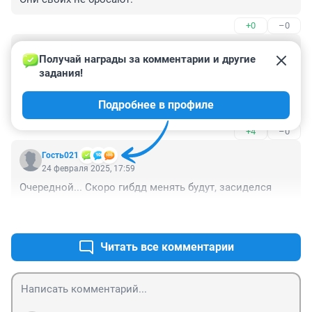
+0
–0
Гость
24 февраля 2025, 18:01
Получай награды за комментарии и другие 
задания!
что так все разволновались, посидит человек , потом 
в депутаты или в совет ф(п)едерации . Что 
Подробнее в профиле
случилось?
+4
–0
Гость021
24 февраля 2025, 17:59
Очередной... Скоро гибдд менять будут, засиделся
+0
–0
Читать все комментарии