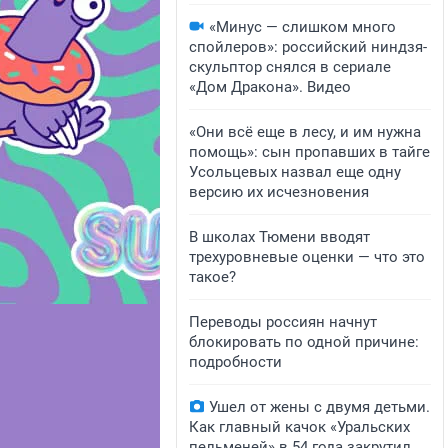
«Минус — слишком много
спойлеров»: российский ниндзя-
скульптор снялся в сериале
«Дом Дракона». Видео
«Они всё еще в лесу, и им нужна
помощь»: сын пропавших в тайге
Усольцевых назвал еще одну
версию их исчезновения
В школах Тюмени вводят
трехуровневые оценки — что это
такое?
Переводы россиян начнут
блокировать по одной причине:
подробности
Ушел от жены с двумя детьми.
Как главный качок «Уральских
пельменей» в 54 года закрутил