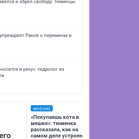
звелся и обрел свободу: тюменцы
дупреждают Раков о переменах в
носится в реку»: гидролог из
па
МНЕНИЕ
МНЕНИЕ
«Покупаешь кота в
Какие странн
мешке»: тюменка
продукты мож
рассказала, как на
в магазинах Т
его
самом деле устроен
Обзор тюменк