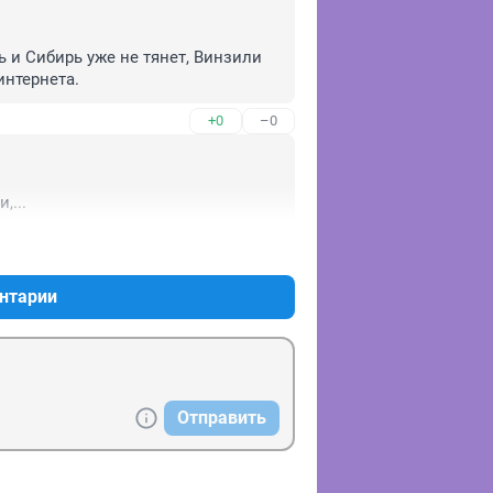
ь и Сибирь уже не тянет, Винзили 
интернета.
+0
–0
,...
+0
–2
нтарии
Отправить