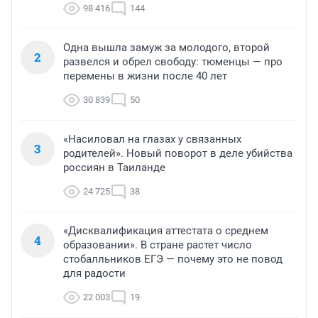
98 416
144
Одна вышла замуж за молодого, второй
2
развелся и обрел свободу: тюменцы — про
перемены в жизни после 40 лет
30 839
50
«Насиловал на глазах у связанных
3
родителей». Новый поворот в деле убийства
россиян в Таиланде
24 725
38
«Дисквалификация аттестата о среднем
4
образовании». В стране растет число
стобалльников ЕГЭ — почему это не повод
для радости
22 003
19