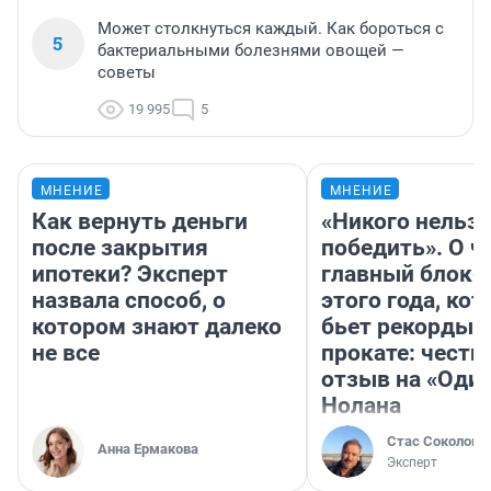
Может столкнуться каждый. Как бороться с
5
бактериальными болезнями овощей —
советы
19 995
5
МНЕНИЕ
МНЕНИЕ
Как вернуть деньги
«Никого нельз
после закрытия
победить». О ч
ипотеки? Эксперт
главный блокб
назвала способ, о
этого года, ко
котором знают далеко
бьет рекорды 
не все
прокате: честн
отзыв на «Оди
Нолана
Стас Соколов
Анна Ермакова
Эксперт