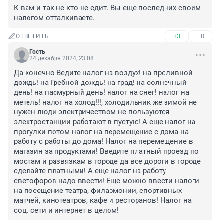
К вам и так не кто не едит. Вы еще последних своим 
налогом отталкиваете.
+3
–0
ОТВЕТИТЬ
Гость
24 декабря 2024, 23:08
Да конечно Ведите налог на воздух! на проливной 
дождь! на Гребной дождь! на град! на солнечный 
день! на пасмурный день! налог на снег! налог на 
метель! налог на холод!!!, холодильник же зимой не 
нужен люди электричеством не пользуются 
электростанции работают в пустую! А еще налог на 
прогулки потом налог на перемещение с дома на 
работу с работы до дома! Налог на перемещение в 
магазин за продуктами! Введите платный проезд по 
мостам и развязкам в городе да все дороги в городе 
сделайте платными! А еще налог на работу 
светофоров надо ввести! Еще можно ввести налоги 
на посещение театра, филармонии, спортивных 
матчей, кинотеатров, кафе и ресторанов! Налог на 
соц. сети и интернет в целом!