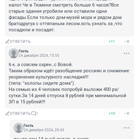
налог.Че в Тюмени смотреть больше 6 часов?Все 
старые здания угробили или оставили одни 
фасады.Если только дом-музей мора и рядом дом 
братодругуа с оттяпаным лесом.хоть узнать за ,что 
посадили и посадят.
+11
–0
ОТВЕТИТЬ
Гость
24 декабря 2024, 15:55
6 к..а совсем охрен..с Вовой.

Таким образом идёт разобщение россиян и снижение 
укоренения культурного наследия!!!

(типа: "холопы сидите дома").

На семью из 4 человек попробуй выложи 400 рэ/
сутки.За 14 дней отпуска 8 рублей при минимальной 
ЗП в 15 рублей!!!
+10
–0
ОТВЕТИТЬ
1
Гость
24 декабря 2024, 20:43