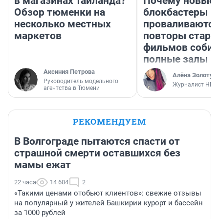
в магазинах Таиланда?
Почему новые
Обзор тюменки на
блокбастеры
несколько местных
проваливаются,
маркетов
повторы стары
фильмов соби
полные залы
Аксиния Петрова
Алёна Золотух
Руководитель модельного
Журналист НГС
агентства в Тюмени
РЕКОМЕНДУЕМ
В Волгограде пытаются спасти от
страшной смерти оставшихся без
мамы ежат
22 часа
14 604
2
«Такими ценами отобьют клиентов»: свежие отзывы
на популярный у жителей Башкирии курорт и бассейн
за 1000 рублей