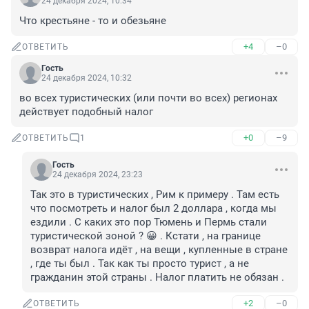
24 декабря 2024, 10:34
Что крестьяне - то и обезьяне
+4
–0
ОТВЕТИТЬ
Гость
24 декабря 2024, 10:32
во всех туристических (или почти во всех) регионах 
действует подобный налог
+0
–9
ОТВЕТИТЬ
1
Гость
24 декабря 2024, 23:23
Так это в туристических , Рим к примеру . Там есть 
что посмотреть и налог был 2 доллара , когда мы 
ездили . С каких это пор Тюмень и Пермь стали 
туристической зоной ? 😀 . Кстати , на границе 
возврат налога идёт , на вещи , купленные в стране 
, где ты был . Так как ты просто турист , а не 
гражданин этой страны . Налог платить не обязан .
+2
–0
ОТВЕТИТЬ