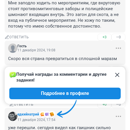
Мне заподло ходить по мероприятиям, где вкруговую 
стоят противомитинговые заборы и полицейские 
шмонают входящих внутрь. Это загон для скота, а не 
вход на публичное мероприятие. Не хожу по таким, 
потому что имею собственное достоинство.
+3
–0
ОТВЕТИТЬ
Гость
11 декабря 2024, 19:08
Скоро вся страна превратиться в сплошной маразм
+1
–0
ОТВЕТИТЬ
1
Получай награды за комментарии и другие 
задания!
Гость
12 декабря 2024, 00:51
Подробнее в профиле
Уже!!! А кто руководит всем этим?
+0
–0
ОТВЕТИТЬ
едкийнатрий
11 декабря 2024, 17:54
уже перешли. сегодня видел как гаишник сильно 