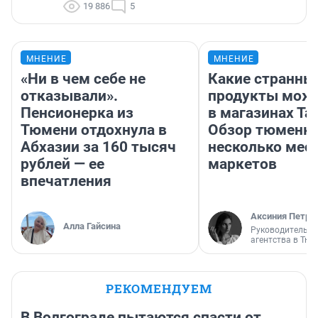
19 886
5
МНЕНИЕ
МНЕНИЕ
«Ни в чем себе не
Какие странны
отказывали».
продукты можн
Пенсионерка из
в магазинах Та
Тюмени отдохнула в
Обзор тюменки
Абхазии за 160 тысяч
несколько мес
рублей — ее
маркетов
впечатления
Аксиния Петро
Алла Гайсина
Руководитель м
агентства в Тю
РЕКОМЕНДУЕМ
В Волгограде пытаются спасти от