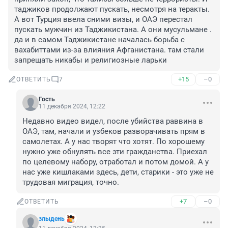
таджиков продолжают пускать, несмотря на теракты. 
А вот Турция ввела сними визы, и ОАЭ перестал 
пускать мужчин из Таджикистана. А они мусульмане . 
да и в самом Таджикистане началась борьба с 
вахабиттами из-за влияния Афганистана. там стали 
запрещать никабы и религиозные ларьки
+15
–0
ОТВЕТИТЬ
7
Гость
11 декабря 2024, 12:22
Недавно видео видел, после убийства раввина в 
ОАЭ, там, начали и узбеков разворачивать прям в 
самолетах. А у нас творят что хотят. По хорошему 
нужно уже обнулять все эти гражданства. Приехал 
по целевому набору, отработал и потом домой. А у 
нас уже кишлаками здесь, дети, старики - это уже не 
трудовая миграция, точно.
+7
–0
ОТВЕТИТЬ
злыдень