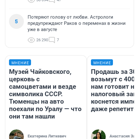
Потеряют голову от любви. Астрологи
5
предупреждают Раков о переменах в жизни
уже в августе
26 290
7
МНЕНИЕ
МНЕНИЕ
Музей Чайковского,
Продашь за 300
церковь с
возьмут с 4000
самоцветами и везде
нам готовит н
символика СССР.
налоговый зако
Тюменцы на авто
коснется импор
поехали по Уралу — что
даже репетито
они там нашли
Екатерина Литкевич
Анастасия Зав