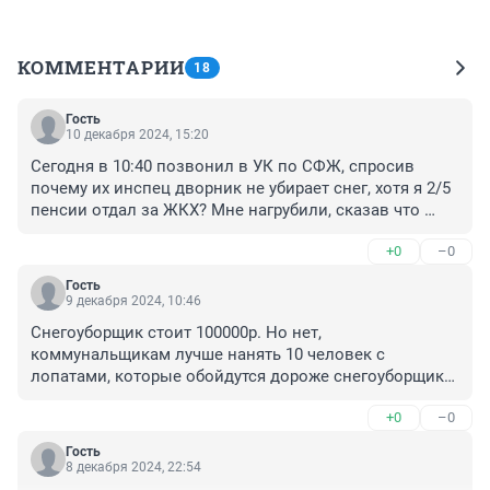
КОММЕНТАРИИ
18
Гость
10 декабря 2024, 15:20
Сегодня в 10:40 позвонил в УК по СФЖ, спросив 
почему их инспец дворник не убирает снег, хотя я 2/5 
пенсии отдал за ЖКХ? Мне нагрубили, сказав что 
снегопад только начался.. Русский парень ВСЕГДА в 
+0
–0
6:00 уже мел, убирал снег.. Этот ленивейший инспец 
вылезет только после снегопада, когда весь снег 
Гость
притопчут.. Его супруга подъезды "моет". За что я им 
9 декабря 2024, 10:46
плачу 800рублей в месяц??
Снегоуборщик стоит 100000р. Но нет, 
коммунальщикам лучше нанять 10 человек с 
лопатами, которые обойдутся дороже снегоуборщика 
и пары дворников.
+0
–0
Гость
8 декабря 2024, 22:54