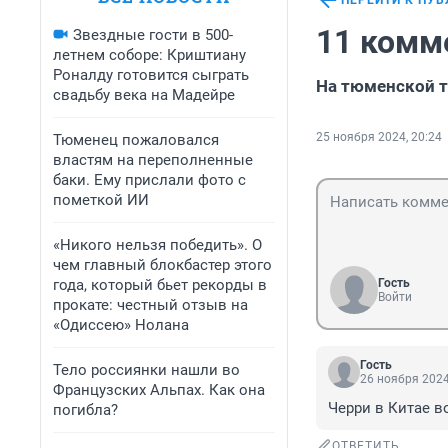
ПЕРЕЙТИ К ПУ
11 комм
Звездные гости в 500-
летнем соборе: Криштиану
Роналду готовится сыграть
На тюменской т
свадьбу века на Мадейре
25 ноября 2024, 20:24
Тюменец пожаловался
властям на переполненные
баки. Ему прислали фото с
пометкой ИИ
«Никого нельзя победить». О
чем главный блокбастер этого
года, который бьет рекорды в
Гость
Войти
прокате: честный отзыв на
«Одиссею» Нолана
Гость
Тело россиянки нашли во
26 ноября 2024
Французских Альпах. Как она
Черри в Китае в
погибла?
ОТВЕТИТЬ