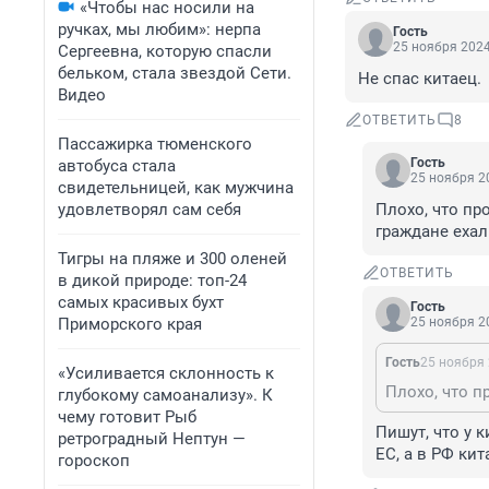
«Чтобы нас носили на
ручках, мы любим»: нерпа
Гость
25 ноября 2024
Сергеевна, которую спасли
бельком, стала звездой Сети.
Не спас китаец.
Видео
ОТВЕТИТЬ
8
Пассажирка тюменского
Гость
автобуса стала
25 ноября 20
свидетельницей, как мужчина
удовлетворял сам себя
Плохо, что пр
граждане ехал
Тигры на пляже и 300 оленей
ОТВЕТИТЬ
в дикой природе: топ-24
самых красивых бухт
Гость
Приморского края
25 ноября 20
Гость
25 ноября 
«Усиливается склонность к
глубокому самоанализу». К
чему готовит Рыб
Пишут, что у 
ретроградный Нептун —
ЕС, а в РФ ки
гороскоп