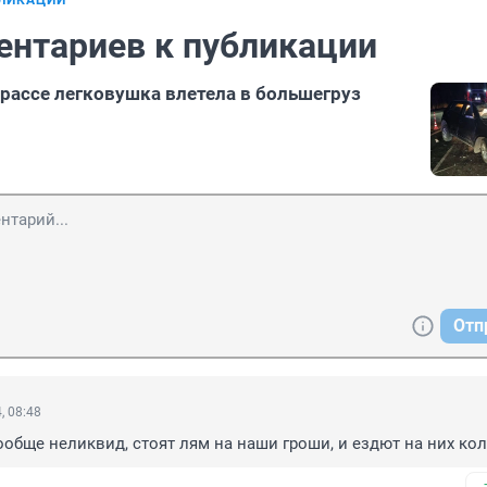
БЛИКАЦИИ
ентариев к публикации
рассе легковушка влетела в большегруз
Отп
, 08:48
ообще неликвид, стоят лям на наши гроши, и ездют на них ко