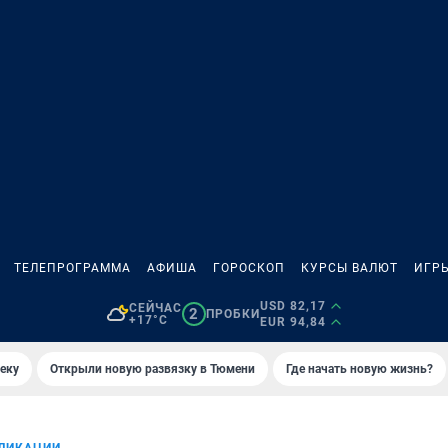
ТЕЛЕПРОГРАММА
АФИША
ГОРОСКОП
КУРСЫ ВАЛЮТ
ИГР
USD 82,17
СЕЙЧАС
2
ПРОБКИ
+17°C
EUR 94,84
еку
Открыли новую развязку в Тюмени
Где начать новую жизнь?