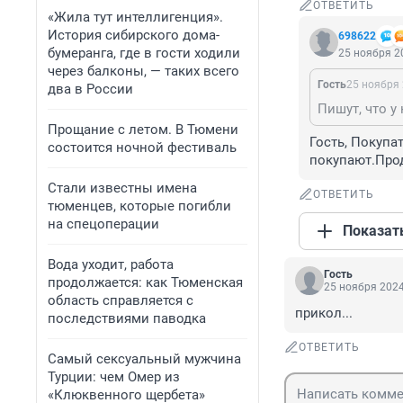
ОТВЕТИТЬ
«Жила тут интеллигенция».
История сибирского дома-
698622
бумеранга, где в гости ходили
25 ноября 20
через балконы, — таких всего
Гость
25 ноября 
два в России
Прощание с летом. В Тюмени
Гость, Покупа
состоится ночной фестиваль
покупают.Прод
Стали известны имена
ОТВЕТИТЬ
тюменцев, которые погибли
на спецоперации
Показат
Вода уходит, работа
Гость
продолжается: как Тюменская
25 ноября 2024
область справляется с
прикол...
последствиями паводка
ОТВЕТИТЬ
Самый сексуальный мужчина
Турции: чем Омер из
«Клюквенного щербета»