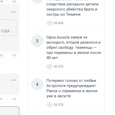
+5
–0
следствие раскрыло детали
зверского убийства брата и
сестры из Тюмени
39 843
Пишут, что у китайцев есть и качественные товары, но все они попадают в США и ЕС, а в РФ китаезы отправляют то, что у них в Африке папуасы не купили
Одна вышла замуж за
3
молодого, второй развелся и
обрел свободу: тюменцы —
про перемены в жизни после
+2
–0
40 лет
30 320
Потеряют голову от любви.
4
Астрологи предупреждают
Раков о переменах в жизни
уже в августе
+1
–3
26 525