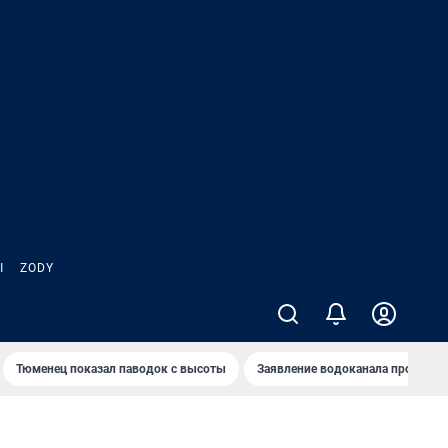
Ы
ZODY
Тюменец показал паводок с высоты
Заявление водоканала про запа