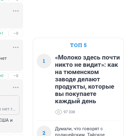
+1
–0
ТОП 5
«Молоко здесь почти
ет 
1
никто не видит»: как
на тюменском
+0
–0
заводе делают
продукты, которые
вы покупаете
каждый день
Плохо, что про ремни безопасности никогда не сообщают, пристёгнуты или нет граждане ехали
97 338
США и 
Думали, что говорят с
2
полицейским. Тайское