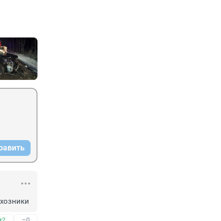
равить
лхозники
+2
–0