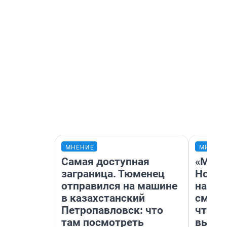
МНЕНИЕ
МНЕНИ
Самая доступная
«Мы в
заграница. Тюменец
Нолан
отправился на машине
настр
в казахстанский
смотр
Петропавловск: что
чтобы
там посмотреть
выгля