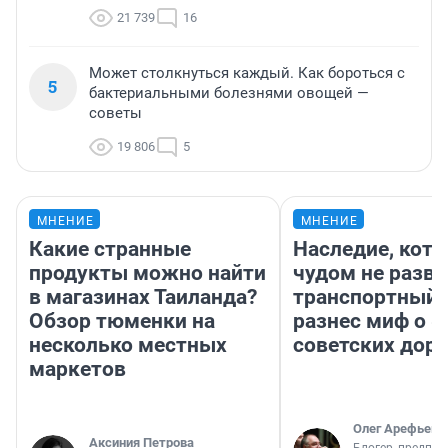
21 739
16
Может столкнуться каждый. Как бороться с
5
бактериальными болезнями овощей —
советы
19 806
5
МНЕНИЕ
МНЕНИЕ
Какие странные
Наследие, кото
продукты можно найти
чудом не разва
в магазинах Таиланда?
транспортный 
Обзор тюменки на
разнес миф о 
несколько местных
советских доро
маркетов
Олег Арефьев
Аксиния Петрова