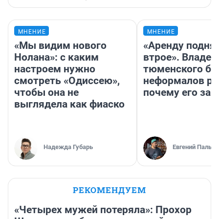
МНЕНИЕ
МНЕНИЕ
«Мы видим нового
«Аренду подня
Нолана»: с каким
втрое». Владел
настроем нужно
тюменского ба
смотреть «Одиссею»,
неформалов ра
чтобы она не
почему его за
выглядела как фиаско
Надежда Губарь
Евгений Пальян
РЕКОМЕНДУЕМ
«Четырех мужей потеряла»: Прохор