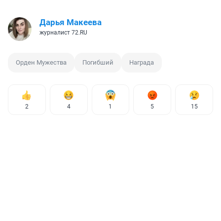
Дарья Макеева
журналист 72.RU
Орден Мужества
Погибший
Награда
2
4
1
5
15