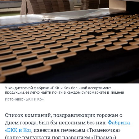
У кондитерской фабрики «БКК и Ко» большой ассортимент
продукции, ее легко найти почти в каждом супермаркете в Тюмени
Источник: 
«БКК и Ко»
Список компаний, поздравляющих горожан с
Днем города, был бы неполным без них.
Фабрика
«БКК и Ко»
, известная печеньем «Тюменочка»
(ранее выпускали под названием «Плазма»),