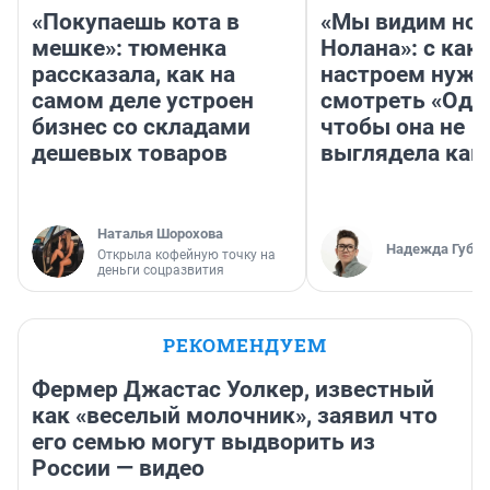
«Покупаешь кота в
«Мы видим нов
мешке»: тюменка
Нолана»: с как
рассказала, как на
настроем нужн
самом деле устроен
смотреть «Оди
бизнес со складами
чтобы она не
дешевых товаров
выглядела как
Наталья Шорохова
Надежда Губар
Открыла кофейную точку на
деньги соцразвития
РЕКОМЕНДУЕМ
Фермер Джастас Уолкер, известный
как «веселый молочник», заявил что
его семью могут выдворить из
России — видео