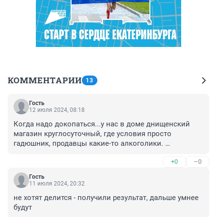
КОММЕНТАРИИ
13
Гость
12 июля 2024, 08:18
Когда надо докопаться...у нас в доме днищенский 
магазин круглосуточный, где условия просто 
гадюшник, продавцы какие-то алкоголики. 
Направляла в роспотреб об этом мне ответили все 
+0
–0
прекрасно-открытом текстом наплевать) ну сразу 
видно интереснее (финансово) им сетевые магазины 
Гость
по каждому пункту иметь
11 июля 2024, 20:32
не хотят делится - получили результат, дальше умнее 
будут