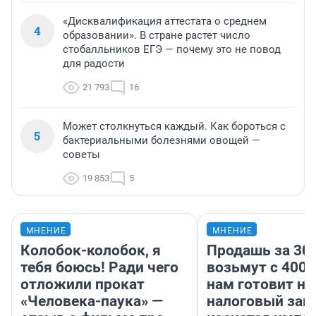
«Дисквалификация аттестата о среднем
4
образовании». В стране растет число
стобалльников ЕГЭ — почему это не повод
для радости
21 793
16
Может столкнуться каждый. Как бороться с
5
бактериальными болезнями овощей —
советы
19 853
5
МНЕНИЕ
МНЕНИЕ
Колобок-колобок, я
Продашь за 300
тебя боюсь! Ради чего
возьмут с 4000
отложили прокат
нам готовит н
«Человека-паука» —
налоговый зако