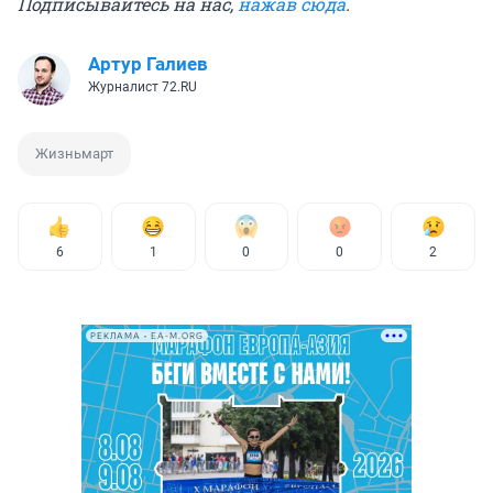
Подписывайтесь на нас,
нажав сюда
.
Артур Галиев
Журналист 72.RU
Жизньмарт
6
1
0
0
2
РЕКЛАМА • EA-M.ORG