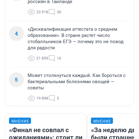
россиян в Таиланде
23 918
36
«Дисквалификация аттестата о среднем
4
образовании». В стране растет число
стобалльников ЕГЭ — почему это не повод
для радости
21 859
16
Может столкнуться каждый. Как бороться с
5
бактериальными болезнями овощей —
советы
19 898
5
МНЕНИЕ
МНЕНИЕ
«Финал не совпал с
«За неделю две
ожиданиями»: стоит ли
были страшные