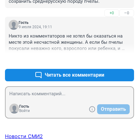
сохранить среднерусскую породу пчелы.
+0
–0
Гость
9 июля 2024, 19:11
Никто из комментаторов не хотел бы оказаться на 
месте этой несчастной женщины. А если бы пчелы 
покусали неважно кого, взрослого или ребенка, и 
началась бы аллергическая реакция? Так что хорош, 
+1
–0
граждане, резвиться. А журналистам в данном случае 
нужно было к информации добавить мнение 
специалистов - пчеловода и врача.
Читать все комментарии
Гость
Отправить
Войти
Новости СМИ2