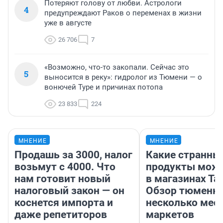
Потеряют голову от любви. Астрологи
4
предупреждают Раков о переменах в жизни
уже в августе
26 706
7
«Возможно, что-то закопали. Сейчас это
5
выносится в реку»: гидролог из Тюмени — о
вонючей Туре и причинах потопа
23 833
224
МНЕНИЕ
МНЕНИЕ
Продашь за 3000, налог
Какие странны
возьмут с 4000. Что
продукты можн
нам готовит новый
в магазинах Та
налоговый закон — он
Обзор тюменки
коснется импорта и
несколько мес
даже репетиторов
маркетов