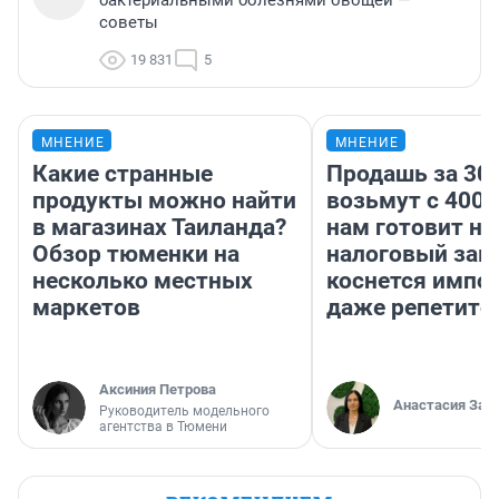
бактериальными болезнями овощей —
советы
19 831
5
МНЕНИЕ
МНЕНИЕ
Какие странные
Продашь за 300
продукты можно найти
возьмут с 4000
в магазинах Таиланда?
нам готовит н
Обзор тюменки на
налоговый зако
несколько местных
коснется импор
маркетов
даже репетито
Аксиния Петрова
Анастасия Зав
Руководитель модельного
агентства в Тюмени