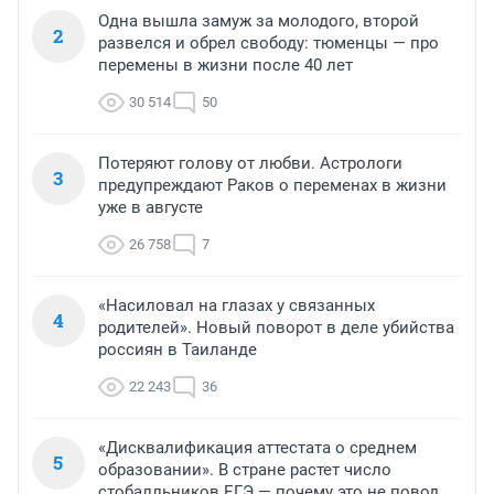
Одна вышла замуж за молодого, второй
2
развелся и обрел свободу: тюменцы — про
перемены в жизни после 40 лет
30 514
50
Потеряют голову от любви. Астрологи
3
предупреждают Раков о переменах в жизни
уже в августе
26 758
7
«Насиловал на глазах у связанных
4
родителей». Новый поворот в деле убийства
россиян в Таиланде
22 243
36
«Дисквалификация аттестата о среднем
5
образовании». В стране растет число
стобалльников ЕГЭ — почему это не повод