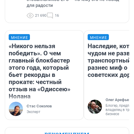
для радости
21 690
16
МНЕНИЕ
МНЕНИЕ
«Никого нельзя
Наследие, кото
победить». О чем
чудом не разва
главный блокбастер
транспортный 
этого года, который
разнес миф о 
бьет рекорды в
советских доро
прокате: честный
отзыв на «Одиссею»
Нолана
Олег Арефьев
Блогер, предпри
Стас Соколов
владелец в тра
Эксперт
бизнесе