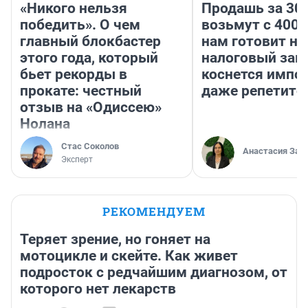
«Никого нельзя
Продашь за 300
победить». О чем
возьмут с 4000
главный блокбастер
нам готовит н
этого года, который
налоговый зако
бьет рекорды в
коснется импор
прокате: честный
даже репетито
отзыв на «Одиссею»
Нолана
Стас Соколов
Анастасия Зав
Эксперт
РЕКОМЕНДУЕМ
Теряет зрение, но гоняет на
мотоцикле и скейте. Как живет
подросток с редчайшим диагнозом, от
которого нет лекарств