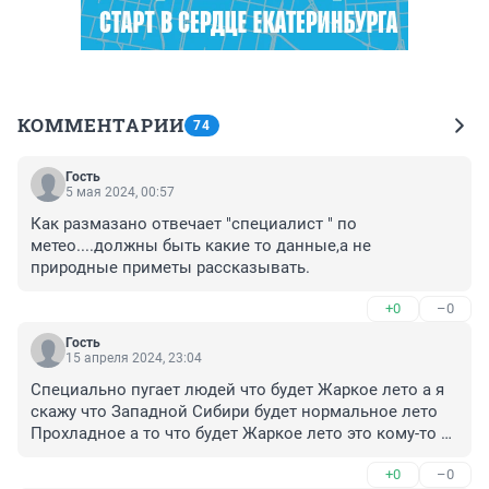
КОММЕНТАРИИ
74
Гость
5 мая 2024, 00:57
Как размазано отвечает "специалист " по 
метео....должны быть какие то данные,а не 
природные приметы рассказывать.
+0
–0
Гость
15 апреля 2024, 23:04
Специально пугает людей что будет Жаркое лето а я 
скажу что Западной Сибири будет нормальное лето 
Прохладное а то что будет Жаркое лето это кому-то 
захотелось продать кондиционеры по завышенной 
+0
–0
цене