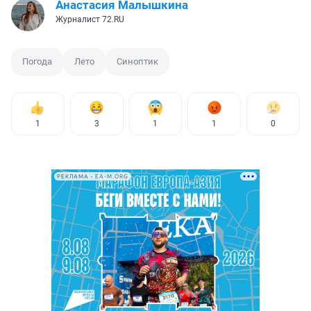
Анастасия Малышкина
Журналист 72.RU
Погода
Лето
Синоптик
1
3
1
1
0
РЕКЛАМА • EA-M.ORG