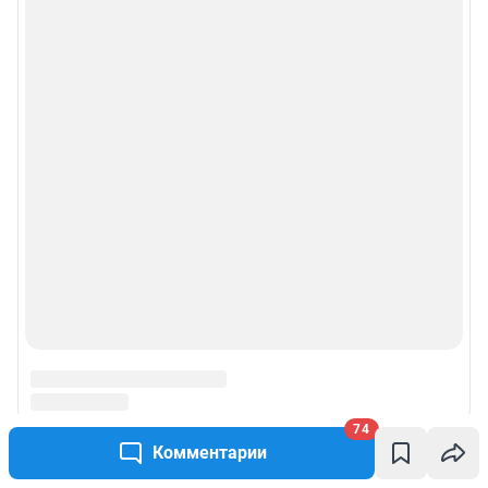
Реклама на сайте
Прайс-лист
О компании
Наши награды
Наши вакансии
Техподдержка
Предвыборная агитация
74
Статистика канала в MAX
Комментарии