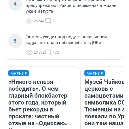
4
предупреждают Раков о переменах в жизни
уже в августе
26 542
7
Тюмень уходит под воду — показываем
5
кадры потопа с небоскреба на ДОКе
23 832
172
МНЕНИЕ
МНЕНИЕ
«Никого нельзя
Музей Чайковс
победить». О чем
церковь с
главный блокбастер
самоцветами и
этого года, который
символика ССС
бьет рекорды в
Тюменцы на ав
прокате: честный
поехали по Ура
отзыв на «Одиссею»
они там нашли