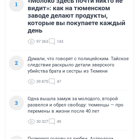
«Молоко здесь почти никто не
1
видит»: как на тюменском
заводе делают продукты,
которые вы покупаете каждый
день
97 363
143
Думали, что говорят с полицейским. Тайское
2
следствие раскрыло детали зверского
убийства брата и сестры из Тюмени
39 875
47
Одна вышла замуж за молодого, второй
3
развелся и обрел свободу: тюменцы — про
перемены в жизни после 40 лет
30 327
49
Потеряют голову от любви. Астрологи