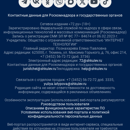
Контактные данные для Роскомнадзора и государственных органов
Сетевое издание «72.ру» (18+)
Зарегистрировано Федеральной службой по надзору в сфере связи,
информационных технологий и массовых коммуникаций (Роскомнадзор)
Запись о регистрации СМИ ЭЛ № ФС 77– 84674 от 06.02.2023 г.
Учредитель: Общество с ограниченной ответственностью "ИНТЕРНЕТ
ТЕХНОЛОГИИ"
Главный редактор: Познахарева Елена Павловна
Адрес редакции: 625000, г. Тюмень, ул. Максима Горького, д. 76, офис 214,
+7 (3452) 56-72-72 (доб. 3736)
Электронный адрес редакции:
72@shkulev.ru
Контактные данные для Роскомнадзора и государственных органов:
juristchel@shkulev.ru
Техподдержка:
help@shkulev.ru
Связаться с отделом продаж: +7 (3452) 56-72-72 доб. 3335,
yuliya.latypova@shkulev.ru
Редакция сайта не несет ответственности за достоверность
информации, содержащейся в рекламных объявлениях.
Особенности эксплуатации (использования) веб-портала регулируются:
Руководством пользователя
Описанием функциональных характеристик ПО
Условиями использования веб-портала и политикой
конфиденциальности персональных данных
Веб-портал распространяется в виде интернет-сервиса, специальные
действия по установке на стороне пользователя не требуются