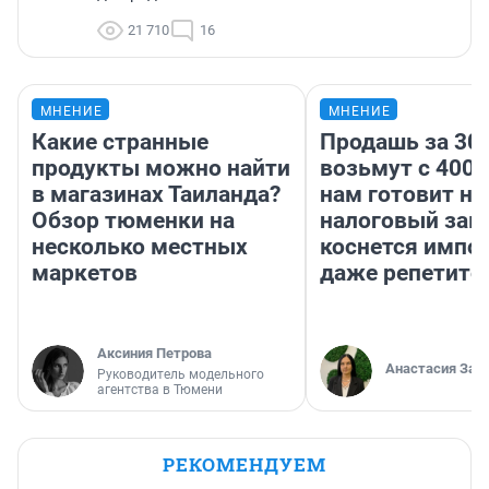
21 710
16
МНЕНИЕ
МНЕНИЕ
Какие странные
Продашь за 300
продукты можно найти
возьмут с 4000
в магазинах Таиланда?
нам готовит н
Обзор тюменки на
налоговый зако
несколько местных
коснется импор
маркетов
даже репетито
Аксиния Петрова
Анастасия Зав
Руководитель модельного
агентства в Тюмени
РЕКОМЕНДУЕМ