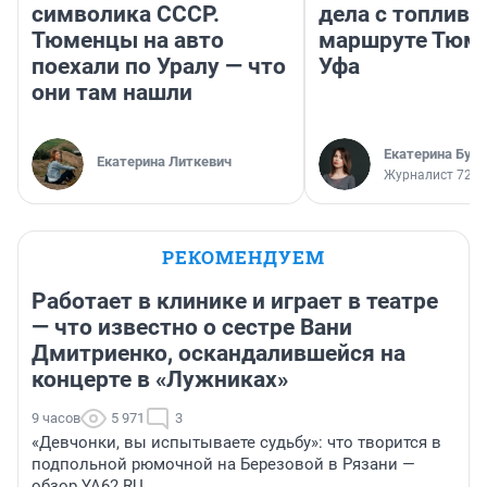
символика СССР.
дела с топливо
Тюменцы на авто
маршруте Тюм
поехали по Уралу — что
Уфа
они там нашли
Екатерина Бур
Екатерина Литкевич
Журналист 72.R
РЕКОМЕНДУЕМ
Работает в клинике и играет в театре
— что известно о сестре Вани
Дмитриенко, оскандалившейся на
концерте в «Лужниках»
9 часов
5 971
3
«Девчонки, вы испытываете судьбу»: что творится в
подпольной рюмочной на Березовой в Рязани —
обзор YA62.RU