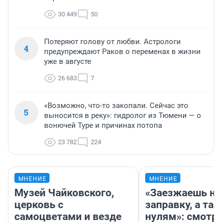
30 449
50
Потеряют голову от любви. Астрологи
4
предупреждают Раков о переменах в жизни
уже в августе
26 683
7
«Возможно, что-то закопали. Сейчас это
5
выносится в реку»: гидролог из Тюмени — о
вонючей Туре и причинах потопа
23 782
224
МНЕНИЕ
МНЕНИЕ
Музей Чайковского,
«Заезжаешь на
церковь с
заправку, а там
самоцветами и везде
нулям»: смотри