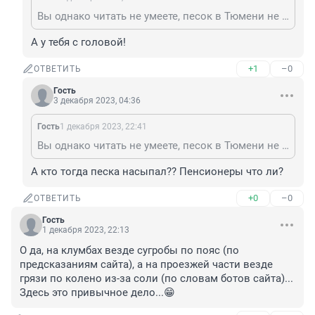
Вы однако читать не умеете, песок в Тюмени не сыпят, об этом даже стенгазета писала. Да и со зрением у вас как-то...
А у тебя с головой!
+1
–0
ОТВЕТИТЬ
Гость
3 декабря 2023, 04:36
Гость
1 декабря 2023, 22:41
Вы однако читать не умеете, песок в Тюмени не сыпят, об этом даже стенгазета писала. Да и со зрением у вас как-то...
А кто тогда песка насыпал?? Пенсионеры что ли?
+0
–0
ОТВЕТИТЬ
Гость
1 декабря 2023, 22:13
О да, на клумбах везде сугробы по пояс (по 
предсказаниям сайта), а на проезжей части везде 
грязи по колено из-за соли (по словам ботов сайта)... 
Здесь это привычное дело...😁