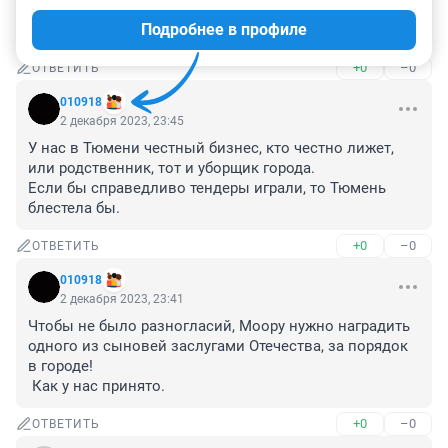
Не волнуйтесь, из сказки в грязь за пару часов, этого 
Подробнее в профиле
профессионализма у дорожных служб не отнять!)))
+0
–0
ОТВЕТИТЬ
010918
2 декабря 2023, 23:45
У нас в Тюмени честный бизнес, кто честно лижет, 
или родственник, тот и уборщик города. 

Если бы справедливо тендеры играли, то Тюмень 
блестела бы.
+0
–0
ОТВЕТИТЬ
010918
2 декабря 2023, 23:41
Чтобы не было разногласий, Моору нужно наградить 
одного из сыновей заслугами Отечества, за порядок 
в городе! 

 Как у нас принято.
+0
–0
ОТВЕТИТЬ