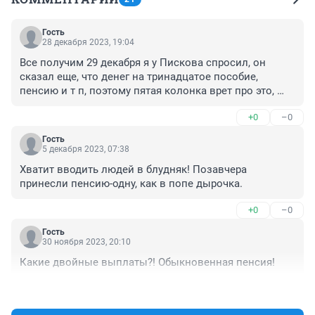
Гость
28 декабря 2023, 19:04
Все получим 29 декабря я у Пискова спросил, он 
сказал еще, что денег на тринадцатое пособие, 
пенсию и т п, поэтому пятая колонка врет про это, 
будет лишь преждевременная выплата за январь, а в 
+0
–0
январе не будет ничего и никому, кроме депутатов, 
чиновников и других избранных узким кругом людей
Гость
5 декабря 2023, 07:38
Хватит вводить людей в блудняк! Позавчера 
принесли пенсию-одну, как в попе дырочка.
+0
–0
Гость
30 ноября 2023, 20:10
Какие двойные выплаты?! Обыкновенная пенсия!
+1
–0