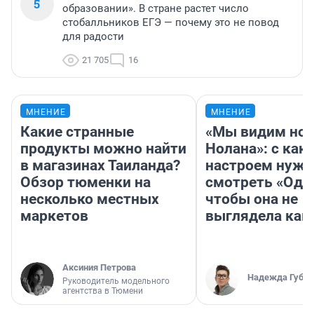
5
образовании». В стране растет число
стобалльников ЕГЭ — почему это не повод
для радости
21 705
16
МНЕНИЕ
МНЕНИЕ
Какие странные
«Мы видим нов
продукты можно найти
Нолана»: с как
в магазинах Таиланда?
настроем нужн
Обзор тюменки на
смотреть «Оди
несколько местных
чтобы она не
маркетов
выглядела как
Аксиния Петрова
Надежда Губар
Руководитель модельного
агентства в Тюмени