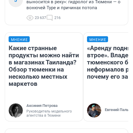
выносится в реку»: гидролог из Тюмени — о
вонючей Туре и причинах потопа
23 637
216
МНЕНИЕ
МНЕНИЕ
Какие странные
«Аренду подня
продукты можно найти
втрое». Владел
в магазинах Таиланда?
тюменского ба
Обзор тюменки на
неформалов ра
несколько местных
почему его за
маркетов
Аксиния Петрова
Евгений Пальян
Руководитель модельного
агентства в Тюмени