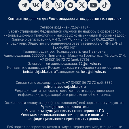
Контактные данные для Роскомнадзора и государственных органов
Сетевое издание «72.ру» (18+)
Зарегистрировано Федеральной службой по надзору в сфере связи,
информационных технологий и массовых коммуникаций (Роскомнадзор)
Запись о регистрации СМИ ЭЛ № ФС 77– 84674 от 06.02.2023 г.
Учредитель: Общество с ограниченной ответственностью "ИНТЕРНЕТ
ТЕХНОЛОГИИ"
Главный редактор: Познахарева Елена Павловна
Адрес редакции: 625000, г. Тюмень, ул. Максима Горького, д. 76, офис 214,
+7 (3452) 56-72-72 (доб. 3736)
Электронный адрес редакции:
72@shkulev.ru
Контактные данные для Роскомнадзора и государственных органов:
juristchel@shkulev.ru
Техподдержка:
help@shkulev.ru
Связаться с отделом продаж: +7 (3452) 56-72-72 доб. 3335,
yuliya.latypova@shkulev.ru
Редакция сайта не несет ответственности за достоверность
информации, содержащейся в рекламных объявлениях.
Особенности эксплуатации (использования) веб-портала регулируются:
Руководством пользователя
Описанием функциональных характеристик ПО
Условиями использования веб-портала и политикой
конфиденциальности персональных данных
Веб-портал распространяется в виде интернет-сервиса, специальные