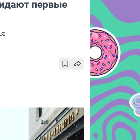
жидают первые
ая