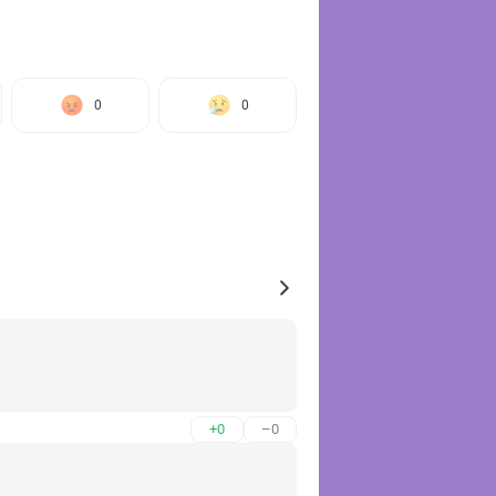
0
0
+0
–0