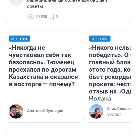
бактериальными болезнями овощей —
советы
19 890
5
МНЕНИЕ
МНЕНИЕ
«Никогда не
«Никого нельз
чувствовал себя так
победить». О ч
безопасно». Тюменец
главный блокб
проехался по дорогам
этого года, ко
Казахстана и оказался
бьет рекорды 
в восторге — почему?
прокате: честн
отзыв на «Оди
Нолана
Стас Соколов
Анатолий Кузнецов
Эксперт