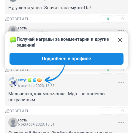
Ну, ушел и ушел. Значит так ему хотЦа!
+0
–0
ОТВЕТИТЬ
Гость
6 октября 2023, 17:25
Получай награды за комментарии и другие 
Ранее в Тюмени пропал 8-летний Роман Ш. Мальчик 
задания!
ушел из школы № 65 на улице Бориса Житкова и так 
и не вернулся домой. Его искали волонтеры.

Подробнее в профиле
Сейчас уже не ищут?
+0
–0
ОТВЕТИТЬ
Cbtyf
6 октября 2023, 16:38
Мальчонка, как мальчонка. Мда...не повезло 
некрасивым
+1
–0
ОТВЕТИТЬ
Гость
6 октября 2023, 15:51