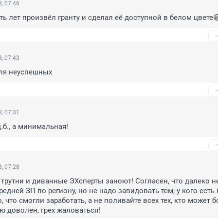
, 07:46
ть лет произвёл гранту и сделал её доступной в белом цвете
, 07:43
для неуспешных
, 07:31
.б., а минимальная!
, 07:28
ь трутни и диванные ЭХсперты заноют! Согласен, что далеко не
едней ЗП по региону, но не надо завидовать тем, у кого есть 
, что смогли заработать, а не поливайте всех тех, кто может б
ю доволен, грех жаловаться!