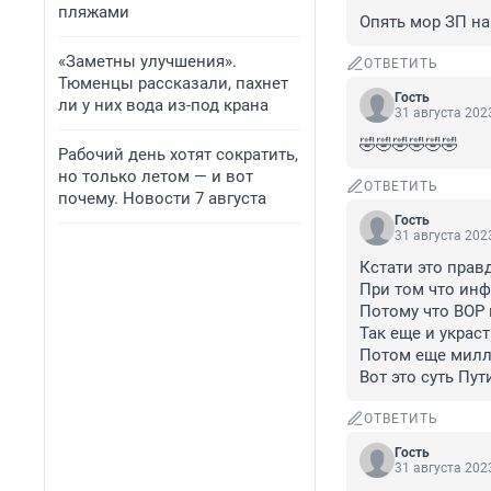
пляжами
Опять мор ЗП на
«Заметны улучшения».
ОТВЕТИТЬ
Тюменцы рассказали, пахнет
Гость
ли у них вода из-под крана
31 августа 2023
🤣🤣🤣🤣🤣🤣
Рабочий день хотят сократить,
но только летом — и вот
ОТВЕТИТЬ
почему. Новости 7 августа
Гость
31 августа 2023
Кстати это правд
При том что инфл
Потому что ВОР 
Так еще и украс
Потом еще милли
Вот это суть Пу
ОТВЕТИТЬ
Гость
31 августа 2023