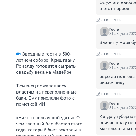
Ох уж эти выбор
в этот период.
ОТВЕТИТЬ
Гость
31 августа 2023
Значит у мора б
Звездные гости в 500-
ОТВЕТИТЬ
летнем соборе: Криштиану
Гость
Роналду готовится сыграть
31 августа 2023
свадьбу века на Мадейре
евро за полгода 
сказочнику
Тюменец пожаловался
властям на переполненные
ОТВЕТИТЬ
баки. Ему прислали фото с
пометкой ИИ
Гость
31 августа 2023
Когда у губерна
«Никого нельзя победить». О
сейчас она у нег
чем главный блокбастер этого
максимальных сч
года, который бьет рекорды в