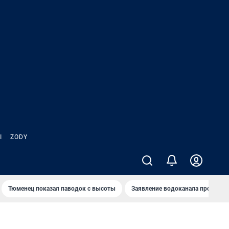
Ы
ZODY
Тюменец показал паводок с высоты
Заявление водоканала про запа