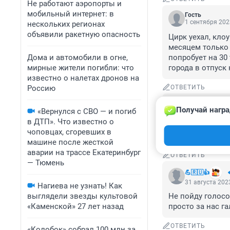
Не работают аэропорты и
мобильный интернет: в
Гость
1 сентября 202
нескольких регионах
объявили ракетную опасность
Цирк уехал, кло
месяцем только 
Дома и автомобили в огне,
попробует на 30 
мирные жители погибли: что
города в отпуск
известно о налетах дронов на
Россию
ОТВЕТИТЬ
Гость
Получай награ
«Вернулся с СВО — и погиб
1 сентября 202
в ДТП». Что известно о
ну тут все ясно)
чоповцах, сгоревших в
Тюмени станет 
машине после жесткой
аварии на трассе Екатеринбург
ОТВЕТИТЬ
— Тюмень
💪🇷🇺👍
31 августа 2023
Нагиева не узнать! Как
выглядели звезды культовой
Не пойду голосов
«Каменской» 27 лет назад
просто за нас г
ОТВЕТИТЬ
«Колобок» собрал 100 млн за