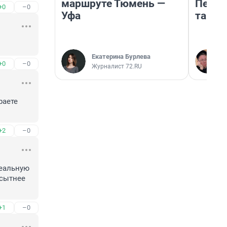
маршруте Тюмень —
Петро
+0
–0
Уфа
там п
Екатерина Бурлева
+0
–0
Журналист 72.RU
аете 
+2
–0
еальную 
сытнее 
+1
–0