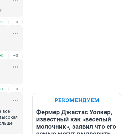

+2
–0
+0
–0
+1
–0
РЕКОМЕНДУЕМ
Фермер Джастас Уолкер,
 все 
высокая 
известный как «веселый
ольше 
молочник», заявил что его
семью могут выдворить