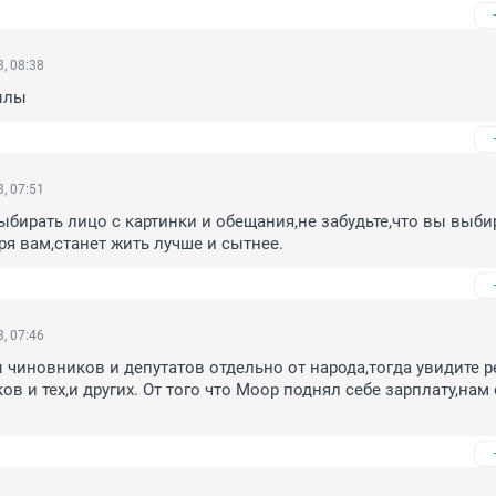
, 08:38
ылы
, 07:51
ыбирать лицо с картинки и обещания,не забудьте,что вы выбир
аря вам,станет жить лучше и сытнее.
, 07:46
 чиновников и депутатов отдельно от народа,тогда увидите р
ов и тех,и других. От того что Моор поднял себе зарплату,нам 