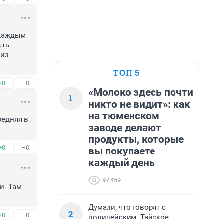
каждым 
ть 
из 
ТОП 5
+0
–0
«Молоко здесь почти
1
никто не видит»: как
на тюменском
едняя в 
заводе делают
продукты, которые
+0
–0
вы покупаете
каждый день
97 459
. Там 
Думали, что говорят с
2
+0
–0
полицейским. Тайское