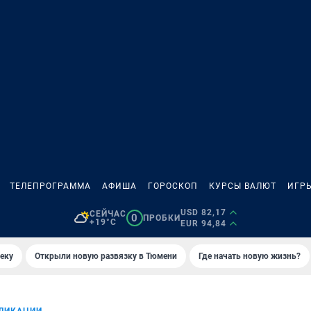
ТЕЛЕПРОГРАММА
АФИША
ГОРОСКОП
КУРСЫ ВАЛЮТ
ИГР
USD 82,17
СЕЙЧАС
0
ПРОБКИ
+19°C
EUR 94,84
еку
Открыли новую развязку в Тюмени
Где начать новую жизнь?