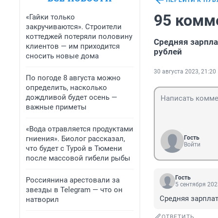
ПЕРЕЙТИ К ПУ
95 комм
«Гайки только
закручиваются». Строители
коттеджей потеряли половину
Средняя зарпла
клиентов — им приходится
рублей
сносить новые дома
30 августа 2023, 21:20
По погоде 8 августа можно
определить, насколько
дождливой будет осень —
важные приметы
«Вода отравляется продуктами
гниения». Биолог рассказал,
Гость
Войти
что будет с Турой в Тюмени
после массовой гибели рыбы
Гость
Россиянина арестовали за
5 сентября 202
звезды в Telegram — что он
Средняя зарплата
натворил
ОТВЕТИТЬ