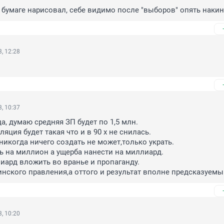
 бумаге нарисовал, себе видимо после "выборов" опять накине
, 12:28
, 10:37
а, думаю средняя ЗП будет по 1,5 млн.

яция будет такая что и в 90 х не снилась.

никогда ничего создать не может,только украть.

ть на миллион а ущерба нанести на миллиард.

ард вложить во вранье и пропаганду.

тинского правления,а оттого и результат вполне предсказуемы
, 10:20