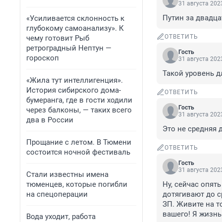
31 августа 2023
Путин за двадца
«Усиливается склонность к
глубокому самоанализу». К
ОТВЕТИТЬ
чему готовит Рыб
ретроградный Нептун —
Гость
гороскоп
31 августа 2023
Такой уровень 
«Жила тут интеллигенция».
История сибирского дома-
ОТВЕТИТЬ
бумеранга, где в гости ходили
Гость
через балконы, — таких всего
31 августа 2023
два в России
Это не средняя д
Прощание с летом. В Тюмени
ОТВЕТИТЬ
состоится ночной фестиваль
Гость
31 августа 2023
Стали известны имена
тюменцев, которые погибли
Ну, сейчас опят
на спецоперации
дотягивают до ср
ЗП. Живите на то
вашего! Я жизнь
Вода уходит, работа