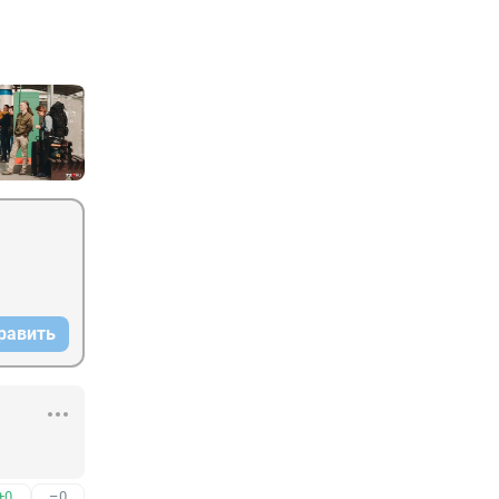
равить
+0
–0