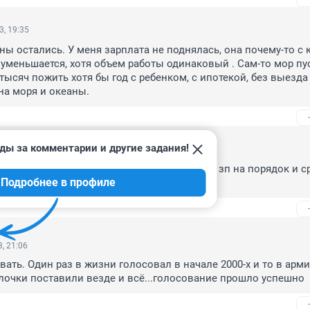
3, 19:35
уны остались. У меня зарплата не поднялась, она почему-то с 
уменьшается, хотя объем работы одинаковый . Сам-то мор пус
тысяч пожить хотя бы год с ребенком, с ипотекой, без выезда 
 на моря и океаны.
ды за комментарии и другие задания!
3, 10:40
) к 2026 году чинушам и депутатам поднимут зп на порядок и ср
Подробнее в профиле
под 90 тыщ
, 21:06
ать. Один раз в жизни голосовал в начале 2000-х и то в армии
алочки поставили везде и всё...голосование прошло успешно