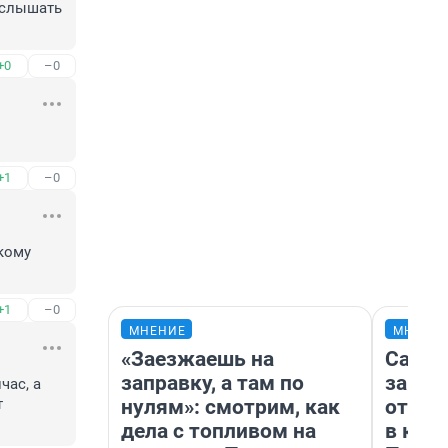
слышать 
+0
–0
+1
–0
кому 
+1
–0
МНЕНИЕ
МНЕНИ
«Заезжаешь на
Самая
заправку, а там по
загра
ас, а 
нулям»: смотрим, как
отпра
 
дела с топливом на
в каз