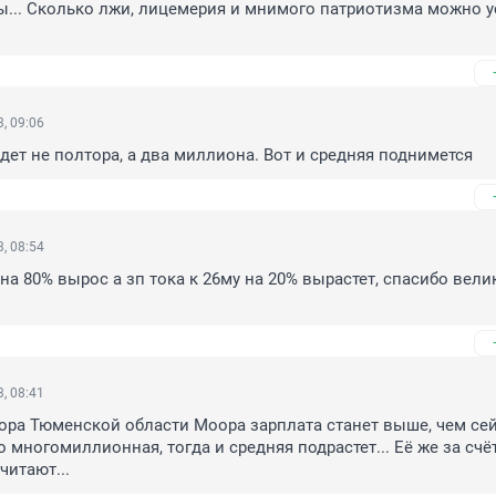
ы... Сколько лжи, лицемерия и мнимого патриотизма можно у
, 09:06
удет не полтора, а два миллиона. Вот и средняя поднимется
, 08:54
на 80% вырос а зп тока к 26му на 20% вырастет, спасибо вели
, 08:41
тора Тюменской области Моора зарплата станет выше, чем сейч
о многомиллионная, тогда и средняя подрастет... Её же за счёт
итают...