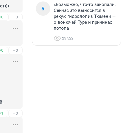
«Возможно, что-то закопали.
т)))
5
Сейчас это выносится в
реку»: гидролог из Тюмени —
+0
–0
о вонючей Туре и причинах
потопа
23 522
+0
–0
й.
+1
–0