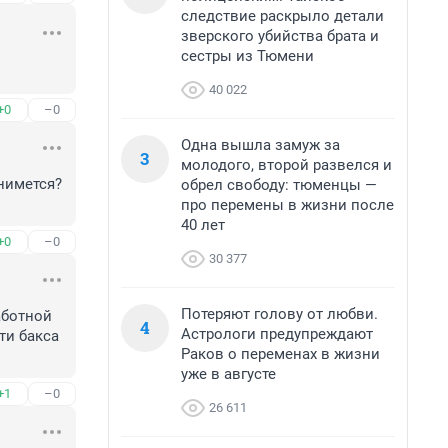
следствие раскрыло детали
зверского убийства брата и
сестры из Тюмени
40 022
+0
–0
Одна вышла замуж за
3
молодого, второй развелся и
нимется? 
обрел свободу: тюменцы —
про перемены в жизни после
40 лет
+0
–0
30 377
Потеряют голову от любви.
ботной 
4
Астрологи предупреждают
и бакса 
Раков о переменах в жизни
уже в августе
+1
–0
26 611