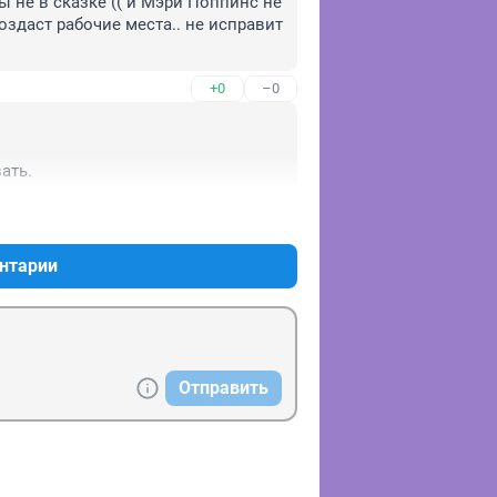
мы не в сказке (( и Мэри Поппинс не 
оздаст рабочие места.. не исправит 
+0
–0
ать.
+0
–0
нтарии
Отправить