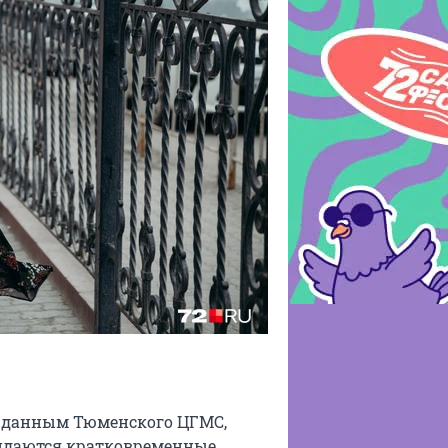
По данным Тюменского ЦГМС,
ожидаются кратковременные