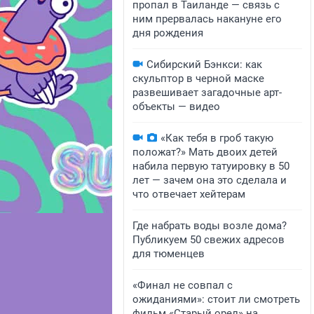
пропал в Таиланде — связь с
ним прервалась накануне его
дня рождения
Сибирский Бэнкси: как
скульптор в черной маске
развешивает загадочные арт-
объекты — видео
«Как тебя в гроб такую
положат?» Мать двоих детей
набила первую татуировку в 50
лет — зачем она это сделала и
что отвечает хейтерам
Где набрать воды возле дома?
Публикуем 50 свежих адресов
для тюменцев
«Финал не совпал с
ожиданиями»: стоит ли смотреть
фильм «Старый орел» на