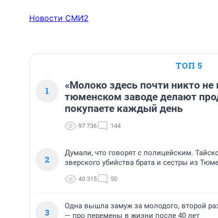
Новости СМИ2
ТОП 5
«Молоко здесь почти никто не 
1
тюменском заводе делают про
покупаете каждый день
97 736
144
Думали, что говорят с полицейским. Тайск
2
зверского убийства брата и сестры из Тюм
40 315
50
Одна вышла замуж за молодого, второй ра
3
— про перемены в жизни после 40 лет