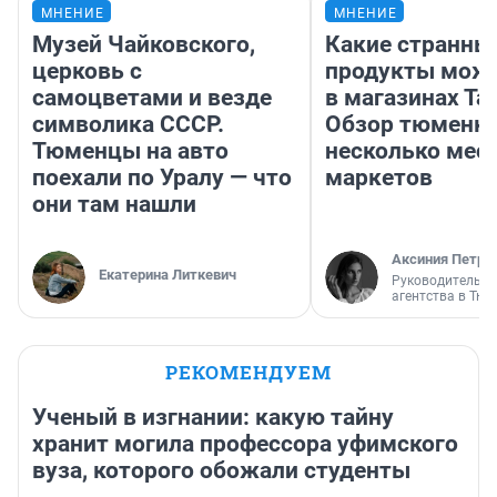
МНЕНИЕ
МНЕНИЕ
Музей Чайковского,
Какие странны
церковь с
продукты можн
самоцветами и везде
в магазинах Та
символика СССР.
Обзор тюменки
Тюменцы на авто
несколько мес
поехали по Уралу — что
маркетов
они там нашли
Аксиния Петро
Екатерина Литкевич
Руководитель м
агентства в Тю
РЕКОМЕНДУЕМ
Ученый в изгнании: какую тайну
хранит могила профессора уфимского
вуза, которого обожали студенты