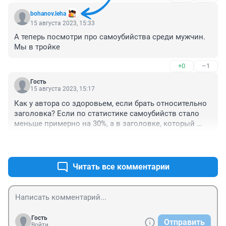
околоплавающий прибивщийся к депутатской 
bohanov.leha
власти. Остался только Моор, он хоть говорит 
15 августа 2023, 15:33
правильно, всмыле полуинтеллигентно. А голосовать 
А теперь посмотри про самоубийства среди мужчин. 
против всех, это дарить голос тому кто выигрывает. 
Мы в тройке
Очень удачно подобраны кандидаты. И ролик уже 
есть, где сами знаете кто принимает поздравления с 
+0
–1
выигранными выборами. Обратите внимание на 
костюм, и не говорите что не увидели.
Гость
15 августа 2023, 15:17
Как у автора со здоровьем, если брать относительно 
заголовка? Если по статистике самоубийств стало 
меньше примерно на 30%, а в заголовке, который 
напрямую противоречит этим цифрам, логика чем 
+1
–0
меньше самоубийств, тем больше у нас город 
самоубийств - абсурд и смахивает на симптомы 
психических заболеваний у автора...
Читать все комментарии
Гость
Отправить
Войти