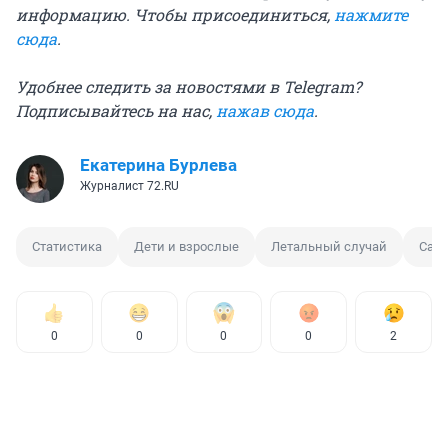
информацию. Чтобы присоединиться,
нажмите
сюда
.
Удобнее следить за новостями в Telegram?
Подписывайтесь на нас,
нажав сюда
.
Екатерина Бурлева
Журналист 72.RU
Статистика
Дети и взрослые
Летальный случай
Сам
0
0
0
0
2