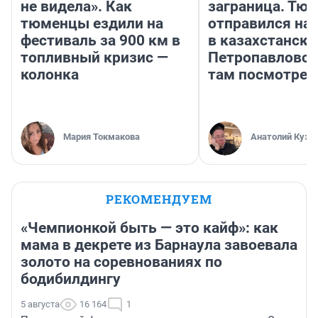
не видела». Как
заграница. Тю
тюменцы ездили на
отправился на
фестиваль за 900 км в
в казахстански
топливный кризис —
Петропавловск
колонка
там посмотрет
Мария Токмакова
Анатолий Кузн
РЕКОМЕНДУЕМ
«Чемпионкой быть — это кайф»: как
мама в декрете из Барнаула завоевала
золото на соревнованиях по
бодибилдингу
5 августа
16 164
1