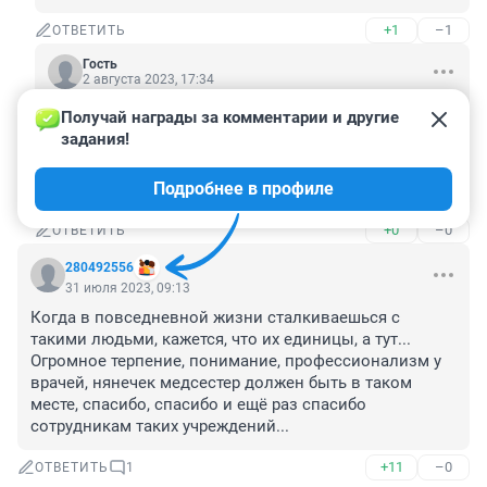
+1
–1
ОТВЕТИТЬ
Гость
2 августа 2023, 17:34
Получай награды за комментарии и другие 
Гость
31 июля 2023, 19:01
задания!
Больше вакциночек ставьте, будет еще больше таких.
Подробнее в профиле
Меньше мракобесия читай в тырнэтах
+0
–0
ОТВЕТИТЬ
280492556
31 июля 2023, 09:13
Когда в повседневной жизни сталкиваешься с 
такими людьми, кажется, что их единицы, а тут... 
Огромное терпение, понимание, профессионализм у 
врачей, нянечек медсестер должен быть в таком 
месте, спасибо, спасибо и ещё раз спасибо 
сотрудникам таких учреждений...
+11
–0
ОТВЕТИТЬ
1