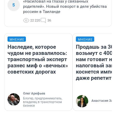
«Насиловал на глазах у связанных
5
родителей». Новый поворот в деле убийства
россиян в Таиланде
22 220
36
МНЕНИЕ
МНЕНИЕ
Наследие, которое
Продашь за 300
чудом не развалилось:
возьмут с 4000
транспортный эксперт
нам готовит н
разнес миф о «вечных»
налоговый зако
советских дорогах
коснется импор
даже репетито
Олег Арефьев
Блогер, предприниматель,
Анастасия Зав
владелец в транспортном
бизнесе