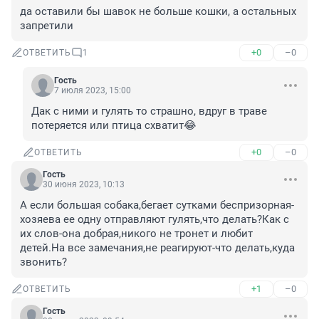
да оставили бы шавок не больше кошки, а остальных 
запретили
+0
–0
ОТВЕТИТЬ
1
Гость
7 июля 2023, 15:00
Дак с ними и гулять то страшно, вдруг в траве 
потеряется или птица схватит😂
+0
–0
ОТВЕТИТЬ
Гость
30 июня 2023, 10:13
А если большая собака,бегает сутками беспризорная-
хозяева ее одну отправляют гулять,что делать?Как с 
их слов-она добрая,никого не тронет и любит 
детей.На все замечания,не реагируют-что делать,куда 
звонить?
+1
–0
ОТВЕТИТЬ
Гость