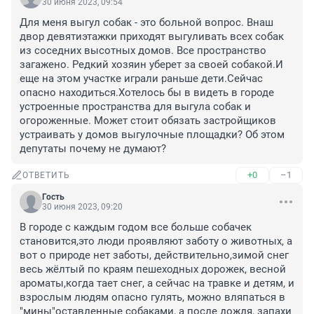
30 июня 2023, 09:54
Для меня выгул собак - это больной вопрос. Внаш 
двор девятиэтажки приходят выгуливать всех собак 
из соседних высотных домов. Все пространство 
загажено. Редкий хозяин уберет за своей собакой.И 
еще на этом участке играли раньше дети.Сейчас 
опасно находиться.Хотелось бы в видеть в городе 
устроенные пространства для выгула собак и 
огороженные. Может стоит обязать застройщиков 
устраивать у домов выгулочные площадки? Об этом 
депутаты почему не думают?
+0
–1
ОТВЕТИТЬ
Гость
30 июня 2023, 09:20
В городе с каждым годом все больше собачек 
становится,это люди проявляют заботу о животных, а 
вот о природе нет заботы, действительно,зимой снег 
весь жёлтый по краям пешеходных дорожек, весной 
ароматы,когда тает снег, а сейчас на травке и детям, и 
взрослым людям опасно гулять, можно вляпаться в 
"мины"оставленные собаками, а после дождя, запахи 