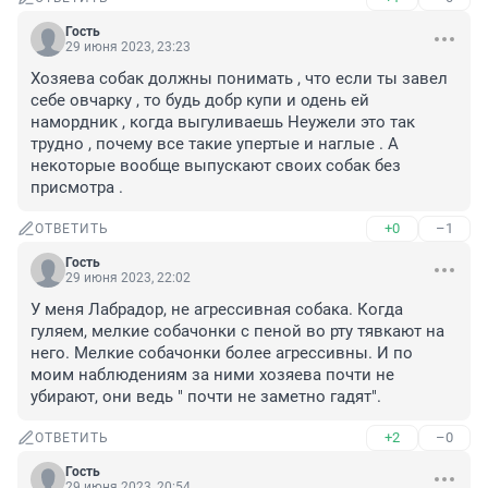
Гость
29 июня 2023, 23:23
Хозяева собак должны понимать , что если ты завел 
себе овчарку , то будь добр купи и одень ей 
намордник , когда выгуливаешь Неужели это так 
трудно , почему все такие упертые и наглые . А 
некоторые вообще выпускают своих собак без 
присмотра .
+0
–1
ОТВЕТИТЬ
Гость
29 июня 2023, 22:02
У меня Лабрадор, не агрессивная собака. Когда 
гуляем, мелкие собачонки с пеной во рту тявкают на 
него. Мелкие собачонки более агрессивны. И по 
моим наблюдениям за ними хозяева почти не 
убирают, они ведь " почти не заметно гадят".
+2
–0
ОТВЕТИТЬ
Гость
29 июня 2023, 20:54