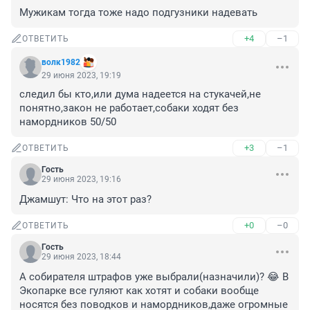
Мужикам тогда тоже надо подгузники надевать
+4
–1
ОТВЕТИТЬ
волк1982
29 июня 2023, 19:19
следил бы кто,или дума надеется на стукачей,не 
понятно,закон не работает,собаки ходят без 
намордников 50/50
+3
–1
ОТВЕТИТЬ
Гость
29 июня 2023, 19:16
Джамшут: Что на этот раз?
+0
–0
ОТВЕТИТЬ
Гость
29 июня 2023, 18:44
А собирателя штрафов уже выбрали(назначили)? 😂 В 
Экопарке все гуляют как хотят и собаки вообще 
носятся без поводков и намордников,даже огромные 