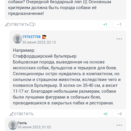
собаки? Очередной бездарный ляп ((( Основным 
критерием должна быть порода собаки её 
предназначение!
+1
–1
ОТВЕТИТЬ
1
197637708
30 июня 2023, 02:13
Например:

Стаффордширский бультерьер

Бойцовская порода, выведенная на основе 
молосских собак, бульдогов и терьеров для боев. 
Селекционеры остро нуждались в компактном, но 
сильном и страшном животном, вследствие чего и 
появился Бультерьер. В холке он 35-40 см, а весит 
11-17 кг. Благодаря небольшим размерам, собаки 
были лучшими фигурами в собачьих боях, 
проводившихся в закрытых пабах и ресторанах.
+0
–0
ОТВЕТИТЬ
Гость
30 июня 2023, 01:02