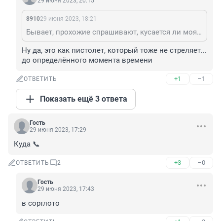
29 июня 2023, 20:15
8910
29 июня 2023, 18:21
Бывает, прохожие спрашивают, кусается ли моя собака. Отвечаю-не кусается, имея ввиду, что моя собака не проявляет агрессии к человеку. И это правда, так и есть) Не совсем понятно, зачем задавать такие вопросы, если собака равнодушна к прохожим, да и держу я его на коротком поводке при встрече с людьми, еще и в сторону могу уйти с тротуара, пока пройдут люди. Понятно же, что не всем нравится встреча с собаками.
Ну да, это как пистолет, который тоже не стреляет... 
до определённого момента времени
+1
–1
ОТВЕТИТЬ
Показать ещё 3 ответа
Гость
29 июня 2023, 17:29
Куда 📞
+3
–0
ОТВЕТИТЬ
2
Гость
29 июня 2023, 17:43
в сортлото