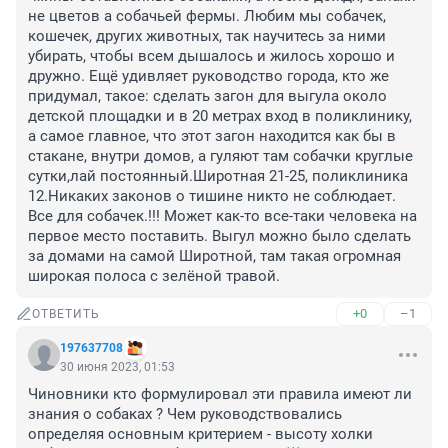
не цветов а собачьей фермы. Любим мы собачек, 
кошечек, других животных, так научитесь за ними 
убирать, чтобы всем дышалось и жилось хорошо и 
дружно. Ещё удивляет руководство города, кто же 
придумал, такое: сделать загон для выгула около 
детской площадки и в 20 метрах вход в поликлинику, 
а самое главное, что этот загон находится как бы в 
стакане, внутри домов, а гуляют там собачки круглые 
сутки,лай постоянный.Широтная 21-25, поликлиника 
12.Никаких законов о тишине никто не соблюдает. 
Все для собачек.!!! Может как-то все-таки человека на 
первое место поставить. Выгул можно было сделать 
за домами на самой Широтной, там такая огромная 
широкая полоса с зелёной травой.
+0
–1
ОТВЕТИТЬ
197637708
30 июня 2023, 01:53
Чиновники кто формулировал эти правила имеют ли 
знания о собаках ? Чем руководствовались 
определяя основным критерием - высоту холки 