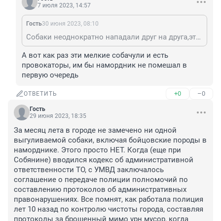
7 июля 2023, 14:57
Гость
30 июня 2023, 08:10
Собаки неоднократно нападали друг на друга,этого мало?Думаете не страшно смотреть как собака бойцовской породы вцепляется в шею таксе или йорка трясёт как тряпку?
А вот как раз эти мелкие собачули и есть 
провокаторы, им бы намордник не помешал в 
первую очередь
+0
–0
ОТВЕТИТЬ
Гость
29 июня 2023, 18:35
За месяц лета в городе не замечено ни одной 
выгуливаемой собаки, включая бойцовские породы в 
наморднике. Этого просто НЕТ. Когда (еще при 
Собянине) вводился кодекс об административной 
ответственности ТО, с УМВД заключалось 
соглашение о передаче полиции полномочий по 
составлению протоколов об административных 
правонарушениях. Все помнят, как работала полиция 
лет 10 назад по контролю чистоты города, составляя 
протоколы за брошенный мимо урн мусор, когда 