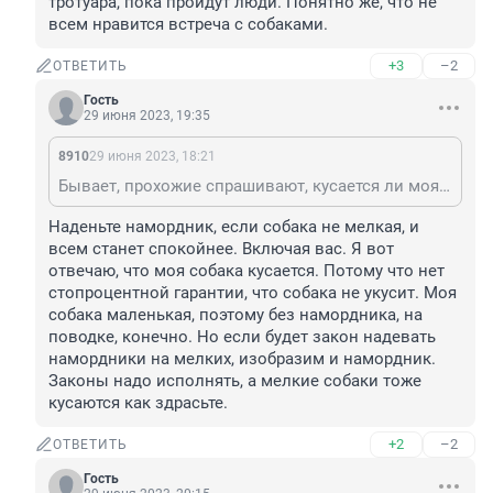
тротуара, пока пройдут люди. Понятно же, что не 
всем нравится встреча с собаками.
+3
–2
ОТВЕТИТЬ
Гость
29 июня 2023, 19:35
8910
29 июня 2023, 18:21
Бывает, прохожие спрашивают, кусается ли моя собака. Отвечаю-не кусается, имея ввиду, что моя собака не проявляет агрессии к человеку. И это правда, так и есть) Не совсем понятно, зачем задавать такие вопросы, если собака равнодушна к прохожим, да и держу я его на коротком поводке при встрече с людьми, еще и в сторону могу уйти с тротуара, пока пройдут люди. Понятно же, что не всем нравится встреча с собаками.
Наденьте намордник, если собака не мелкая, и 
всем станет спокойнее. Включая вас. Я вот 
отвечаю, что моя собака кусается. Потому что нет 
стопроцентной гарантии, что собака не укусит. Моя 
собака маленькая, поэтому без намордника, на 
поводке, конечно. Но если будет закон надевать 
намордники на мелких, изобразим и намордник. 
Законы надо исполнять, а мелкие собаки тоже 
кусаются как здрасьте.
+2
–2
ОТВЕТИТЬ
Гость