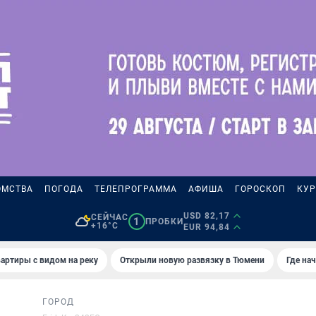
ОМСТВА
ПОГОДА
ТЕЛЕПРОГРАММА
АФИША
ГОРОСКОП
КУР
USD 82,17
СЕЙЧАС
1
ПРОБКИ
+16°C
EUR 94,84
артиры с видом на реку
Открыли новую развязку в Тюмени
Где на
ГОРОД