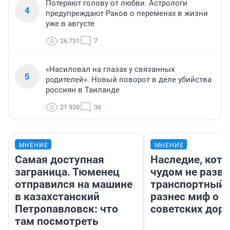
Потеряют голову от любви. Астрологи
4
предупреждают Раков о переменах в жизни
уже в августе
26 731
7
«Насиловал на глазах у связанных
5
родителей». Новый поворот в деле убийства
россиян в Таиланде
21 939
36
МНЕНИЕ
МНЕНИЕ
Самая доступная
Наследие, кото
заграница. Тюменец
чудом не разва
отправился на машине
транспортный 
в казахстанский
разнес миф о 
Петропавловск: что
советских доро
там посмотреть