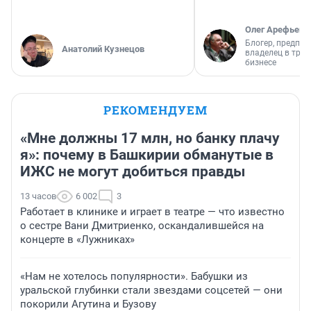
Олег Арефьев
Блогер, предпри
Анатолий Кузнецов
владелец в тра
бизнесе
РЕКОМЕНДУЕМ
«Мне должны 17 млн, но банку плачу
я»: почему в Башкирии обманутые в
ИЖС не могут добиться правды
13 часов
6 002
3
Работает в клинике и играет в театре — что известно
о сестре Вани Дмитриенко, оскандалившейся на
концерте в «Лужниках»
«Нам не хотелось популярности». Бабушки из
уральской глубинки стали звездами соцсетей — они
покорили Агутина и Бузову