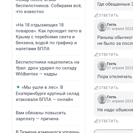
Где обещанные 
беспилотников. Собираем всё,
что известно
ОТВЕТИТЬ
«На 18 отдыхающих 18
Гость
21 апреля 2023
поваров». Как проходит лето в
Крыму с перебоями света и
Раньеш обычного
бензина, водой по графику и
не было за после
налетами БПЛА
ОТВЕТИТЬ
Беспилотники нацелились на
Гость
Урал: дрон ударил по складу
21 апреля 2023
Wildberries — кадры
Пора отключать
«Мы ушли в лес». В
ОТВЕТИТЬ
Екатеринбурге крупный склад
Гость
атаковали БПЛА — онлайн
21 апреля 2023
Не надо объясня
Вам обязаны повысить
зарплату — причина
ОТВЕТИТЬ
В Тюмени изменился уровень