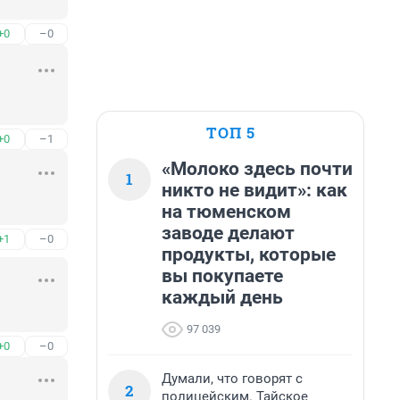
+0
–0
ТОП 5
+0
–1
«Молоко здесь почти
1
никто не видит»: как
на тюменском
заводе делают
+1
–0
продукты, которые
вы покупаете
каждый день
97 039
+0
–0
Думали, что говорят с
2
полицейским. Тайское