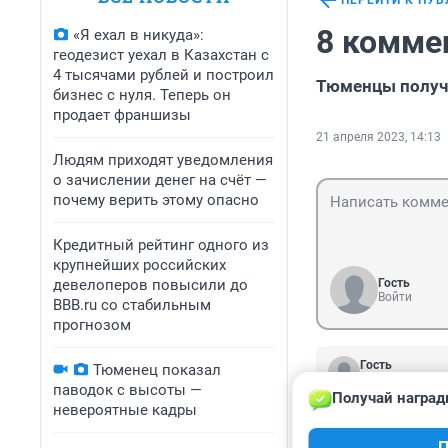
ПЕРЕЙТИ К ПУ
8 комме
«Я ехал в никуда»:
геодезист уехал в Казахстан с
4 тысячами рублей и построил
Тюменцы получ
бизнес с нуля. Теперь он
продает франшизы
21 апреля 2023, 14:13
Людям приходят уведомления
о зачислении денег на счёт —
почему верить этому опасно
Кредитный рейтинг одного из
крупнейших российских
девелоперов повысили до
Гость
Войти
BBB.ru со стабильным
прогнозом
Гость
Тюменец показал
22 апреля 2023
паводок с высоты —
Получай наград
Надо инвесторов
невероятные кадры
инвестиции они 
П