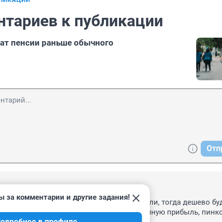
БЛИКАЦИИ
нтариев к публикации
ат пенсии раньше обычного
Отп
, 14:46
ы за комментарии и другие задания!
 заморских до конца гнать с русской земли, тогда дешево буде
не за спасибо же вкладывают , а за огромную прибыль, пинко
одробнее в профиле