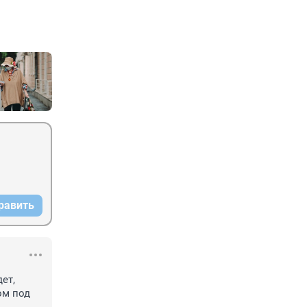
равить
т, 
м под 