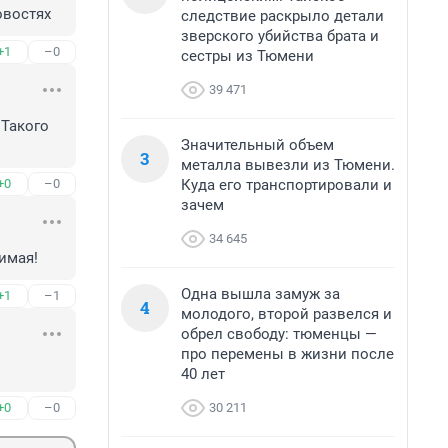
овостях
следствие раскрыло детали
зверского убийства брата и
+1
–0
сестры из Тюмени
39 471
Такого 
Значительный объем
3
металла вывезли из Тюмени.
Куда его транспортировали и
+0
–0
зачем
34 645
имая!
Одна вышла замуж за
+1
–1
4
молодого, второй развелся и
обрел свободу: тюменцы —
про перемены в жизни после
40 лет
30 211
+0
–0