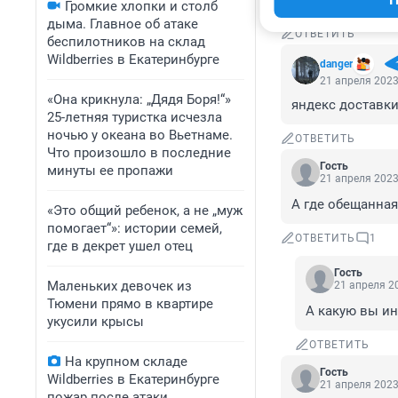
зад из всех обла
Громкие хлопки и столб
дыма. Главное об атаке
ОТВЕТИТЬ
беспилотников на склад
Wildberries в Екатеринбурге
danger
21 апреля 2023
«Она крикнула: „Дядя Боря!“»
яндекс доставк
25-летняя туристка исчезла
ночью у океана во Вьетнаме.
ОТВЕТИТЬ
Что произошло в последние
Гость
минуты ее пропажи
21 апреля 2023
А где обещанная
«Это общий ребенок, а не „муж
помогает“»: истории семей,
ОТВЕТИТЬ
1
где в декрет ушел отец
Гость
Маленьких девочек из
21 апреля 20
Тюмени прямо в квартире
А какую вы ин
укусили крысы
ОТВЕТИТЬ
На крупном складе
Гость
Wildberries в Екатеринбурге
21 апреля 2023
пожар после атаки