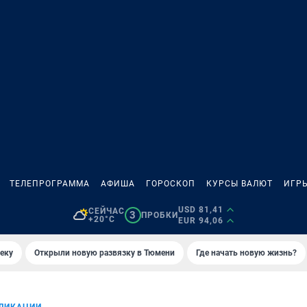
ТЕЛЕПРОГРАММА
АФИША
ГОРОСКОП
КУРСЫ ВАЛЮТ
ИГР
USD 81,41
СЕЙЧАС
3
ПРОБКИ
+20°C
EUR 94,06
еку
Открыли новую развязку в Тюмени
Где начать новую жизнь?