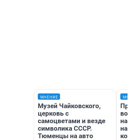
МНЕНИЕ
МНЕНИ
Музей Чайковского,
Прода
церковь с
возьм
самоцветами и везде
нам г
символика СССР.
налог
Тюменцы на авто
косне