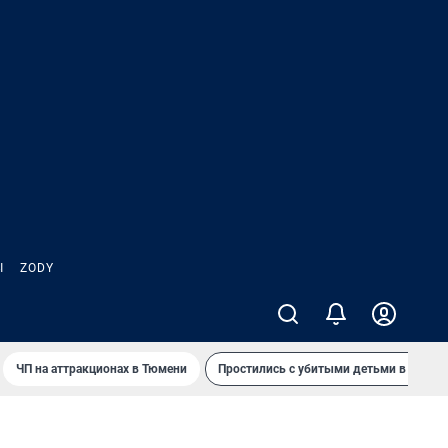
Ы
ZODY
ЧП на аттракционах в Тюмени
Простились с убитыми детьми в Таила