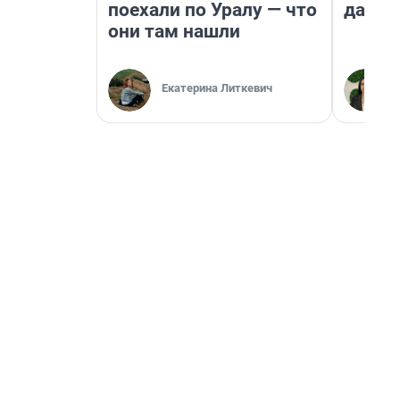
поехали по Уралу — что
даже 
они там нашли
Екатерина Литкевич