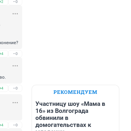
+2
–0
 
ронение?
+4
–0
во.
+4
–0
РЕКОМЕНДУЕМ
Участницу шоу «Мама в
16» из Волгограда
обвинили в
домогательствах к
+4
–0