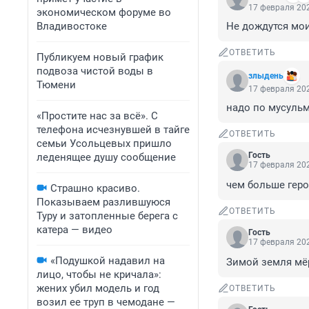
17 февраля 202
экономическом форуме во
Владивостоке
Не дождутся мои
ОТВЕТИТЬ
Публикуем новый график
подвоза чистой воды в
злыдень
Тюмени
17 февраля 202
надо по мусульм
«Простите нас за всё». С
телефона исчезнувшей в тайге
ОТВЕТИТЬ
семьи Усольцевых пришло
Гость
леденящее душу сообщение
17 февраля 202
чем больше геро
Страшно красиво.
Показываем разлившуюся
ОТВЕТИТЬ
Туру и затопленные берега с
катера — видео
Гость
17 февраля 202
«Подушкой надавил на
Зимой земля мёр
лицо, чтобы не кричала»:
жених убил модель и год
ОТВЕТИТЬ
возил ее труп в чемодане —