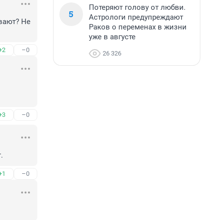
Потеряют голову от любви.
5
Астрологи предупреждают
ают? Не 
Раков о переменах в жизни
уже в августе
+2
–0
26 326
+3
–0
.
+1
–0