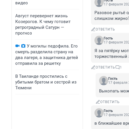
Гость
видео
17 февраля 202
Разовое рытьё о
Август перевернет жизнь
слишком жирно
Козерогов. К чему готовит
ретроградный Сатурн —
ОТВЕТИТЬ
прогноз
Гость
17 февраля 202
У могилы педофила. Его
Я за пятёрку мо
смерть разделила страну на
торжественный 
два лагеря, а защитника детей
отправила за решетку
ОТВЕТИТЬ
1
В Таиланде простились с
Гость
убитыми братом и сестрой из
17 февраля 
Тюмени
Выкопать може
ОТВЕТИТЬ
Гость
17 февраля 202
в ближайшее вре