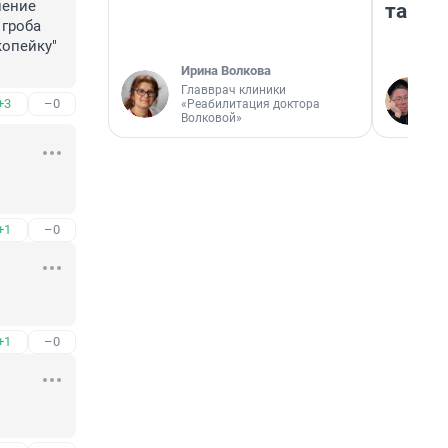
ение 
там п
гроба 
опейку"

Ирина Волкова
Главврач клиники
+3
–0
«Реабилитация доктора
Волковой»
+1
–0
+1
–0