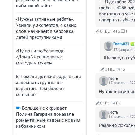
"— В декабре 20
сибирской тайге
гроба — 4256 руб
составляла уже 5
«Нужны активные ребята».
наверно глубже 
Узнали у экспертов, с каких
слов начинается вербовка
ОТВЕТИТЬ
1
детей преступниками
Гость021
17 февраля 
«Ну вот и всё»: звезда
«Дома-2» развелась с
Шырше, в глуб
молодым мужем
ОТВЕТИТЬ
В Тюмени детские сады стали
Гость
закрывать группы на
17 февраля 202
карантин. Чем болеют
Ну так правильн
малыши?
ОТВЕТИТЬ
Больше не скрывает:
Гость
Полина Гагарина показала
17 февраля 202
романтичные кадры с новым
Реально доходн
избранником