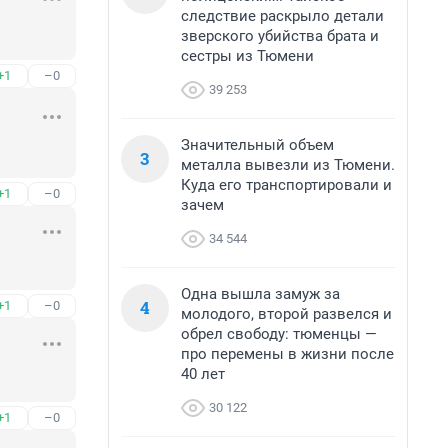
следствие раскрыло детали
зверского убийства брата и
сестры из Тюмени
+1
–0
39 253
Значительный объем
3
металла вывезли из Тюмени.
Куда его транспортировали и
+1
–0
зачем
34 544
Одна вышла замуж за
4
+1
–0
молодого, второй развелся и
обрел свободу: тюменцы —
про перемены в жизни после
40 лет
30 122
+1
–0