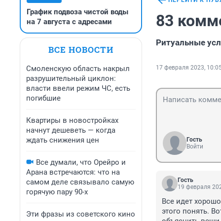
ПЕРЕЙТИ К ПУ
График подвоза чистой воды
83 комм
на 7 августа с адресами
Ритуальные усл
ВСЕ НОВОСТИ
Смоленскую область накрыл
17 февраля 2023, 10:0
разрушительный циклон:
власти ввели режим ЧС, есть
погибшие
Квартиры в новостройках
начнут дешеветь — когда
ждать снижения цен
Гость
Войти
Все думали, что Орейро и
Арана встречаются: что на
Гость
самом деле связывало самую
19 февраля 202
горячую пару 90-х
Все идет хорошо
этого понять. В
Эти фразы из советского кино