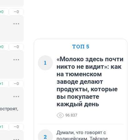
+0
–0
ТОП 5
+0
–0
«Молоко здесь почти
1
никто не видит»: как
на тюменском
заводе делают
+1
–0
продукты, которые
вы покупаете
каждый день
строят, 
96 837
+1
–0
Думали, что говорят с
2
полицейским. Тайское