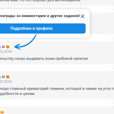
всем вам. Но это хорошо для могильщиков.
награды за комментарии и другие задания!
3, 11:07
Подробнее в профиле
предложение.
3, 23:39
ельству скоро выдавать всем гробовой капитал
3, 23:34
 скоро главный крематорий тюмени, который в замке на углу по
 удобности и ценам