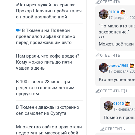
ОТВЕТИТЬ
«Четырех мужей потеряла»:
Прохор Шаляпин проболтался
01010
о новой возлюбленной
17 февраля 202
"Но мало кто зн
В Тюмени на Полевой
захоронение."

провалился асфальт прямо
***

перед проезжавшим авто
Может, всё-таки
Нам врали, что кофе вреден?
ОТВЕТИТЬ
Кому можно пить до пяти
orexov.1965
чашек в день
17 февраля 202
Кто не успел во
В 100 г всего 23 ккал: три
рецепта с главным летним
ОТВЕТИТЬ
1
продуктом
01010
В Тюмени дважды экстренно
17 февраля 
сел самолет из Сургута
Помер в прошл
Множество сайтов враз стали
ОТВЕТИТЬ
недоступны: массовый сбой