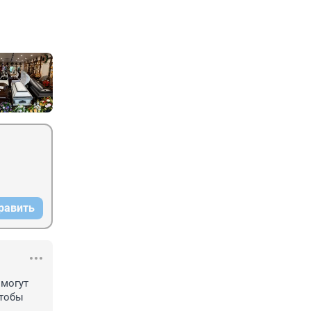
равить
могут 
тобы 