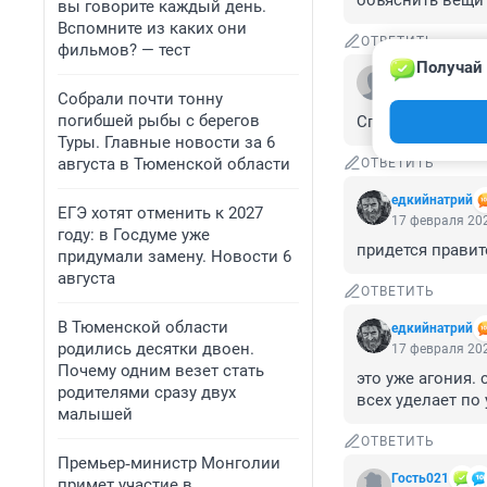
объяснить вещи 
вы говорите каждый день.
Вспомните из каких они
ОТВЕТИТЬ
фильмов? — тест
Получай 
Гость
18 февраля 202
Собрали почти тонну
погибшей рыбы с берегов
Спрос, рождает 
Туры. Главные новости за 6
августа в Тюменской области
ОТВЕТИТЬ
едкийнатрий
ЕГЭ хотят отменить к 2027
17 февраля 202
году: в Госдуме уже
придется правит
придумали замену. Новости 6
августа
ОТВЕТИТЬ
В Тюменской области
едкийнатрий
родились десятки двоен.
17 февраля 202
Почему одним везет стать
это уже агония.
родителями сразу двух
всех уделает по
малышей
ОТВЕТИТЬ
Премьер‑министр Монголии
Гость021
примет участие в