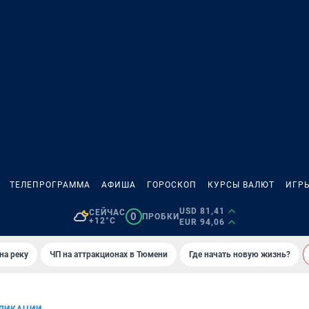
ТЕЛЕПРОГРАММА
АФИША
ГОРОСКОП
КУРСЫ ВАЛЮТ
ИГР
USD 81,41
СЕЙЧАС
0
ПРОБКИ
+12°C
EUR 94,06
на реку
ЧП на аттракционах в Тюмени
Где начать новую жизнь?