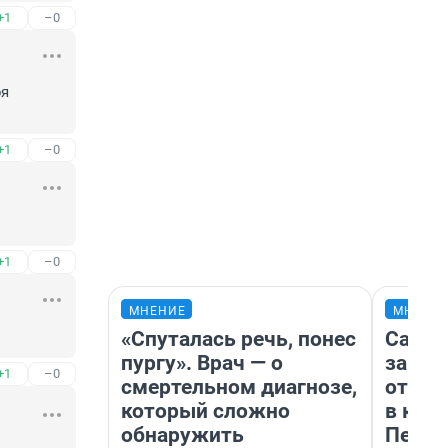
+1
–0
я 
+1
–0
+1
–0
МНЕНИЕ
МНЕНИ
«Спуталась речь, понес
Самая
пургу». Врач — о
загра
+1
–0
смертельном диагнозе,
отпра
который сложно
в каз
обнаружить
Петро