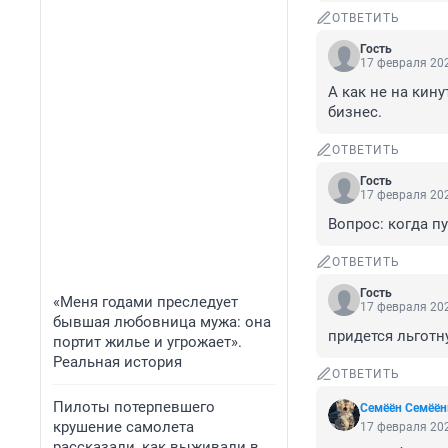
ОТВЕТИТЬ
Гость
17 февраля 202
А как не на кину
бизнес.
ОТВЕТИТЬ
Гость
17 февраля 202
Вопрос: когда п
ОТВЕТИТЬ
Гость
«Меня годами преследует
17 февраля 202
бывшая любовница мужа: она
придется льготн
портит жилье и угрожает».
Реальная история
ОТВЕТИТЬ
Пилоты потерпевшего
Семёён Семёё
крушение самолета
17 февраля 202
рассказали, как выживали в