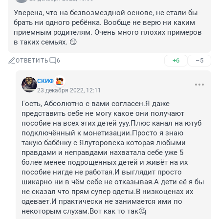
Уверена, что на безвозмездной основе, не стали бы 
брать ни одного ребёнка. Вообще не верю ни каким 
приемным родителям. Очень много плохих примеров 
в таких семьях. 😏
+6
–5
ОТВЕТИТЬ
6
СКИФ
23 декабря 2022, 12:11
Гость, Абсолютно с вами согласен.Я даже 
представить себе не могу какое они получают 
пособие на всех этих детей ууу.Плюс канал на ютуб 
подключённый к монетизации.Просто я знаю 
такую бабёнку с Ялуторовска которая любыми 
правдами и неправдами нахватала себе уже 5 
более менее подрощенных детей и живёт на их 
пособие нигде не работая.И выглядит просто 
шикарно ни в чём себе не отказывая.А дети её я бы 
не сказал что прям супер одеты.В низкоценах их 
одевает.И практически не занимается ими по 
некоторым слухам.Вот как то так🤔