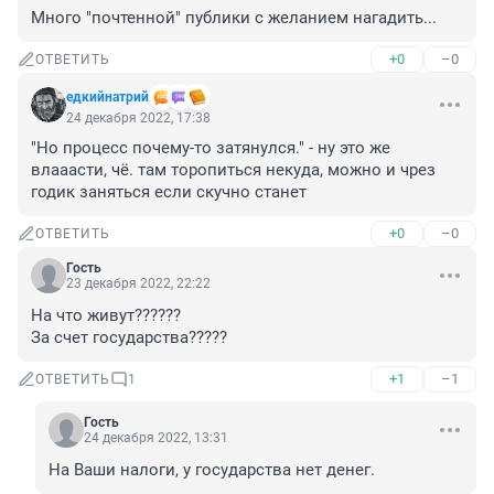
Много "почтенной" публики с желанием нагадить...
+0
–0
ОТВЕТИТЬ
едкийнатрий
24 декабря 2022, 17:38
"Но процесс почему-то затянулся." - ну это же 
влааасти, чё. там торопиться некуда, можно и чрез 
годик заняться если скучно станет
+0
–0
ОТВЕТИТЬ
Гость
23 декабря 2022, 22:22
На что живут??????

За счет государства?????
+1
–1
ОТВЕТИТЬ
1
Гость
24 декабря 2022, 13:31
На Ваши налоги, у государства нет денег.