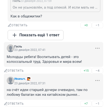
Гость
23 декабря 2022, 07:59
Он не усыновлён, а под опекой. И если мать не лишена родительских прав то вполне законно может с ним воссоединиться. Но это вряд ли если он всю жизнь в приюте. Значит не нужен был с самого рождения. Зато вырастет в большой семье, с обоими родителями и кучей братьев-сестёр.
Как в общежитии?
+0
–1
ОТВЕТИТЬ
Показать ещё 1 ответ
Гость
23 декабря 2022, 07:41
Молодцы ребята! Воспитывать детей - это 
колоссальный труд. Здоровья и мира всем!
+15
–4
ОТВЕТИТЬ
Иваныч.
23 декабря 2022, 07:31
на счёт идеи старшей дочери очевидно, там по 
любому балаган как на китайском рынке...
+7
–1
ОТВЕТИТЬ