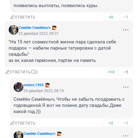
появились выплаты, появились куры.
+0
–1
ОТВЕТИТЬ
Семёён Семёёныч
23 декабря 2022, 09:31
"На 15 лет совместной жизни пара сделала себе 
подарок — набили парные татуировки с датой 
свадьбы"

ах ах, какая гармония, партак на память
+10
–5
ОТВЕТИТЬ
2
orexov.1965
24 декабря 2022, 08:19
Семёён Семёёныч, Чтобы не забыть поздравить с 
годовщиной.Я вот не помню дату свадьбы.Даже 
какой год.)))
+2
–1
ОТВЕТИТЬ
Семёён Семёёныч