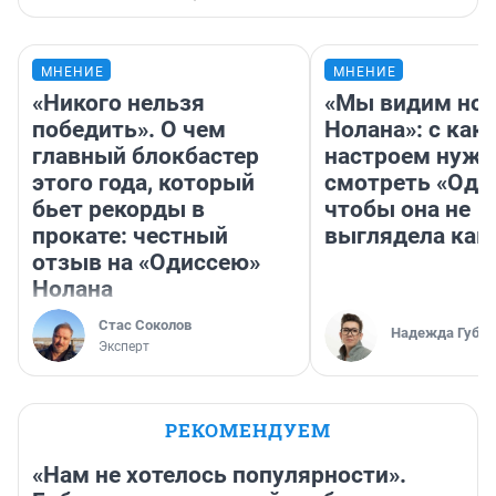
МНЕНИЕ
МНЕНИЕ
«Никого нельзя
«Мы видим нов
победить». О чем
Нолана»: с как
главный блокбастер
настроем нужн
этого года, который
смотреть «Оди
бьет рекорды в
чтобы она не
прокате: честный
выглядела как
отзыв на «Одиссею»
Нолана
Стас Соколов
Надежда Губар
Эксперт
РЕКОМЕНДУЕМ
«Нам не хотелось популярности».