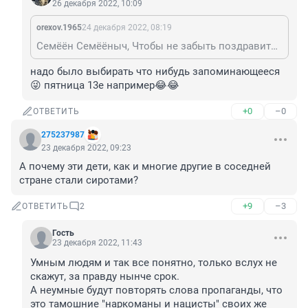
26 декабря 2022, 10:09
orexov.1965
24 декабря 2022, 08:19
Семёён Семёёныч, Чтобы не забыть поздравить с годовщиной.Я вот не помню дату свадьбы.Даже какой год.)))
надо было выбирать что нибудь запоминающееся 
😜 пятница 13е например😂😂
+0
–0
ОТВЕТИТЬ
275237987
23 декабря 2022, 09:23
А почему эти дети, как и многие другие в соседней 
стране стали сиротами?
+9
–3
ОТВЕТИТЬ
2
Гость
23 декабря 2022, 11:43
Умным людям и так все понятно, только вслух не 
скажут, за правду нынче срок.

А неумные будут повторять слова пропаганды, что 
это тамошние "наркоманы и нацисты" своих же 