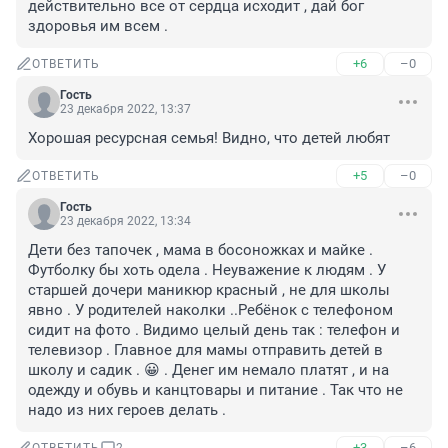
действительно все от сердца исходит , дай бог 
здоровья им всем .
+6
–0
ОТВЕТИТЬ
Гость
23 декабря 2022, 13:37
Хорошая ресурсная семья! Видно, что детей любят
+5
–0
ОТВЕТИТЬ
Гость
23 декабря 2022, 13:34
Дети без тапочек , мама в босоножках и майке . 
Футболку бы хоть одела . Неуважение к людям . У 
старшей дочери маникюр красный , не для школы 
явно . У родителей наколки ..Ребёнок с телефоном 
сидит на фото . Видимо целый день так : телефон и 
телевизор . Главное для мамы отправить детей в 
школу и садик . 😀 . Денег им немало платят , и на 
одежду и обувь и канцтовары и питание . Так что не 
надо из них героев делать .
+3
–6