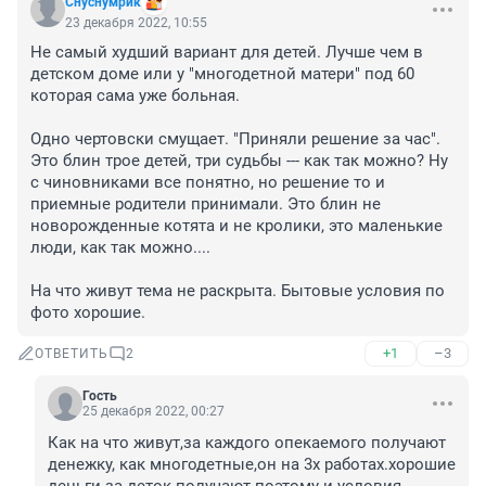
Снуснумрик
23 декабря 2022, 10:55
Не самый худший вариант для детей. Лучше чем в 
детском доме или у "многодетной матери" под 60 
которая сама уже больная.

Одно чертовски смущает. "Приняли решение за час". 
Это блин трое детей, три судьбы --- как так можно? Ну 
с чиновниками все понятно, но решение то и 
приемные родители принимали. Это блин не 
новорожденные котята и не кролики, это маленькие 
люди, как так можно....

На что живут тема не раскрыта. Бытовые условия по 
фото хорошие.
+1
–3
ОТВЕТИТЬ
2
Гость
25 декабря 2022, 00:27
Как на что живут,за каждого опекаемого получают 
денежку, как многодетные,он на 3х работах.хорошие 