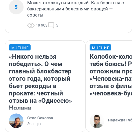
Может столкнуться каждый. Как бороться с
5
бактериальными болезнями овощей —
советы
19 903
5
МНЕНИЕ
МНЕНИЕ
«Никого нельзя
Колобок-колобо
победить». О чем
тебя боюсь! Ра
главный блокбастер
отложили прок
этого года, который
«Человека-пау
бьет рекорды в
отзыв о фильм
прокате: честный
«человека-бул
отзыв на «Одиссею»
Нолана
Стас Соколов
Надежда Губар
Эксперт