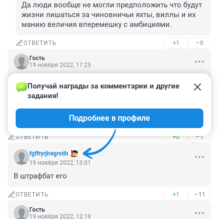
Да люди вообще не могли предположить что будут 
жизни лишаться за чиновничьи яхты, виллы и их 
манию величия вперемешку с амбициями.
+1
–0
ОТВЕТИТЬ
Гость
19 ноября 2022, 17:25
"Украинский военнопленный обратился к своим 
Получай награды за комментарии и другие 
сослуживцам с призывом не сопротивляться.."
задания!
(Сегодня, Лента.ру). Бггг... На украинских пабликах 
через день можно прочесть аналогичные призывы 
Подробнее в профиле
российских военнопленных к СВОИМ сослуживцам...
+0
–1
ОТВЕТИТЬ
fgffryrjhegrvdh
19 ноября 2022, 13:01
В штрафбат его
+1
–11
ОТВЕТИТЬ
Гость
19 ноября 2022, 12:19