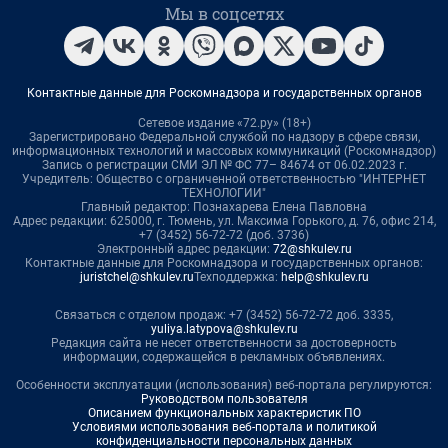
Мы в соцсетях
Контактные данные для Роскомнадзора и государственных органов
Сетевое издание «72.ру» (18+)
Зарегистрировано Федеральной службой по надзору в сфере связи,
информационных технологий и массовых коммуникаций (Роскомнадзор)
Запись о регистрации СМИ ЭЛ № ФС 77– 84674 от 06.02.2023 г.
Учредитель: Общество с ограниченной ответственностью "ИНТЕРНЕТ
ТЕХНОЛОГИИ"
Главный редактор: Познахарева Елена Павловна
Адрес редакции: 625000, г. Тюмень, ул. Максима Горького, д. 76, офис 214,
+7 (3452) 56-72-72 (доб. 3736)
Электронный адрес редакции:
72@shkulev.ru
Контактные данные для Роскомнадзора и государственных органов:
juristchel@shkulev.ru
Техподдержка:
help@shkulev.ru
Связаться с отделом продаж: +7 (3452) 56-72-72 доб. 3335,
yuliya.latypova@shkulev.ru
Редакция сайта не несет ответственности за достоверность
информации, содержащейся в рекламных объявлениях.
Особенности эксплуатации (использования) веб-портала регулируются:
Руководством пользователя
Описанием функциональных характеристик ПО
Условиями использования веб-портала и политикой
конфиденциальности персональных данных