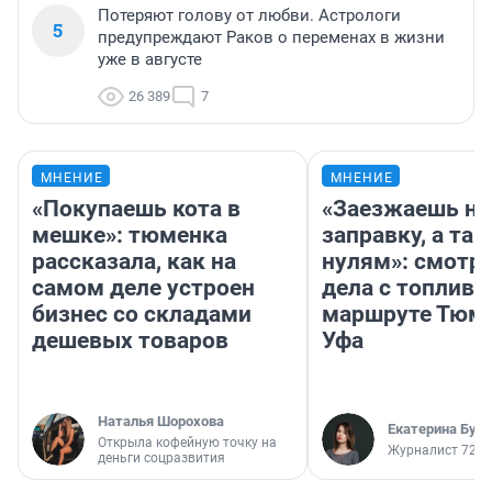
Потеряют голову от любви. Астрологи
5
предупреждают Раков о переменах в жизни
уже в августе
26 389
7
МНЕНИЕ
МНЕНИЕ
«Покупаешь кота в
«Заезжаешь на
мешке»: тюменка
заправку, а там
рассказала, как на
нулям»: смотри
самом деле устроен
дела с топливо
бизнес со складами
маршруте Тюм
дешевых товаров
Уфа
Наталья Шорохова
Екатерина Бур
Открыла кофейную точку на
Журналист 72.R
деньги соцразвития