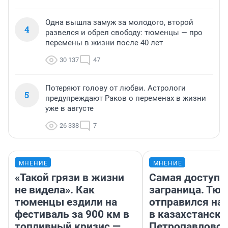
Одна вышла замуж за молодого, второй
4
развелся и обрел свободу: тюменцы — про
перемены в жизни после 40 лет
30 137
47
Потеряют голову от любви. Астрологи
5
предупреждают Раков о переменах в жизни
уже в августе
26 338
7
МНЕНИЕ
МНЕНИЕ
«Такой грязи в жизни
Самая доступн
не видела». Как
заграница. Тю
тюменцы ездили на
отправился на
фестиваль за 900 км в
в казахстански
топливный кризис —
Петропавловск