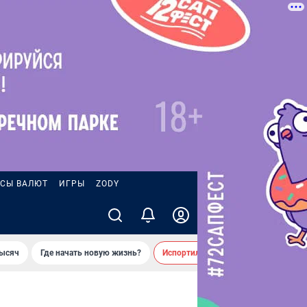
СЫ ВАЛЮТ
ИГРЫ
ZODY
тысяч
Где начать новую жизнь?
Испортил десятки машин во дворе 