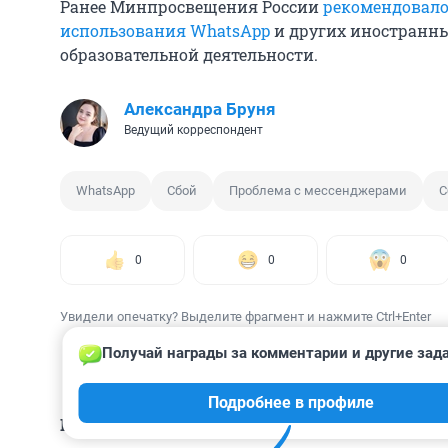
Ранее Минпросвещения России
рекомендовало
использования WhatsApp
и других иностранны
образовательной деятельности.
Александра Бруня
Ведущий корреспондент
WhatsApp
Сбой
Проблема с мессенджерами
С
0
0
0
Увидели опечатку? Выделите фрагмент и нажмите Ctrl+Enter
Получай награды за комментарии и другие зад
Подробнее в профиле
КОММЕНТАРИИ
18