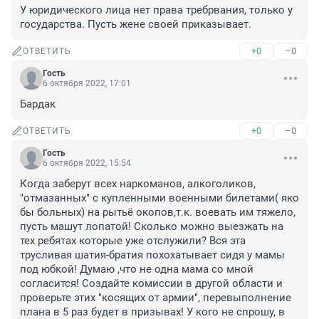
У юридического лица нет права требрвания, только у 
государства. Пусть жене своей приказывает.
+0
–0
ОТВЕТИТЬ
Гость
6 октября 2022, 17:01
Бардак
+0
–0
ОТВЕТИТЬ
Гость
6 октября 2022, 15:54
Когда заберут всех наркоманов, алкоголиков, 
"отмазанных" с купленными военными билетами( яко 
бы больных) на рытьё окопов,т.к. воевать им тяжело, 
пусть машут лопатой! Сколько можно выезжать на 
тех ребятах которые уже отслужили? Вся эта 
трусливая шатия-братия похохатывает сидя у мамы 
под юбкой! Думаю ,что не одна мама со мной 
согласится! Создайте комиссии в другой области и 
проверьте этих "косящих от армии", перевыполнение 
плана в 5 раз будет в призывах! У кого не спрошу, в 