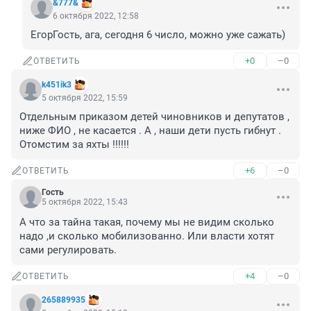
&777&
6 октября 2022, 12:58
ЕгорГость, ага, сегодня 6 число, можно уже сажать)
+0
–0
ОТВЕТИТЬ
k451ik3
5 октября 2022, 15:59
Отдельным приказом детей чиновников и депутатов , 
ниже ФИО , не касается . А , наши дети пусть гибнут . 
Отомстим за яхты !!!!!!
+6
–0
ОТВЕТИТЬ
Гость
5 октября 2022, 15:43
А что за тайна такая, почему мы не видим сколько 
надо ,и сколько мобилизованно. Или власти хотят 
сами регулировать.
+4
–0
ОТВЕТИТЬ
265889935