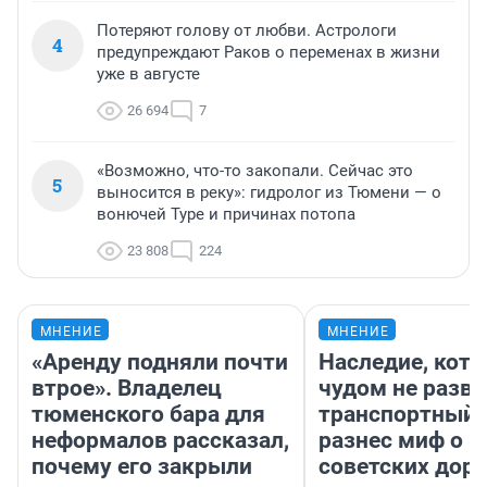
Потеряют голову от любви. Астрологи
4
предупреждают Раков о переменах в жизни
уже в августе
26 694
7
«Возможно, что-то закопали. Сейчас это
5
выносится в реку»: гидролог из Тюмени — о
вонючей Туре и причинах потопа
23 808
224
МНЕНИЕ
МНЕНИЕ
«Аренду подняли почти
Наследие, кото
втрое». Владелец
чудом не разва
тюменского бара для
транспортный 
неформалов рассказал,
разнес миф о 
почему его закрыли
советских доро