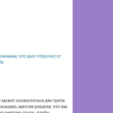
зываем, что дает отсрочку от
бе
 может похвастаться две трети
лизацию, многие решили, что им
т рентген стопы, чтобы