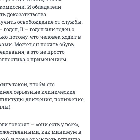
комиссии. И обладатели
ть доказательства
лучить освобождение от службы,
 годен, II — годен или годен с
ько потому, что человек ходит в
ами. Может он носить обувь
едования, а это не просто
иагностика с применением
ить такой, чтобы его
н имел серьезные клинические
амплитуды движения, понижение
лы).
и говорят — «они есть у всех»,
ножественными, как минимум в
ном), и тоже оказывать влияние