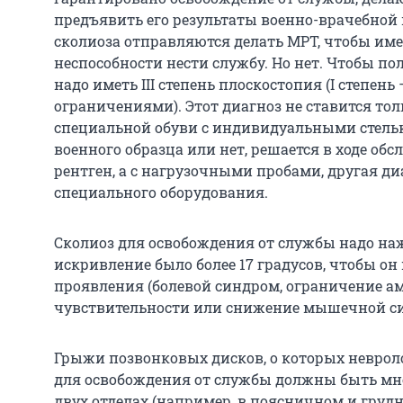
предъявить его результаты военно-врачебной 
сколиоза отправляются делать МРТ, чтобы име
неспособности нести службу. Но нет. Чтобы по
надо иметь III степень плоскостопия (I степень —
ограничениями). Этот диагноз не ставится тол
специальной обуви с индивидуальными стельк
военного образца или нет, решается в ходе обсл
рентген, а с нагрузочными пробами, другая д
специального оборудования.
Сколиоз для освобождения от службы надо наж
искривление было более 17 градусов, чтобы о
проявления (болевой синдром, ограничение 
чувствительности или снижение мышечной си
Грыжи позвонковых дисков, о которых невролог
для освобождения от службы должны быть м
двух отделах (например, в поясничном и груд