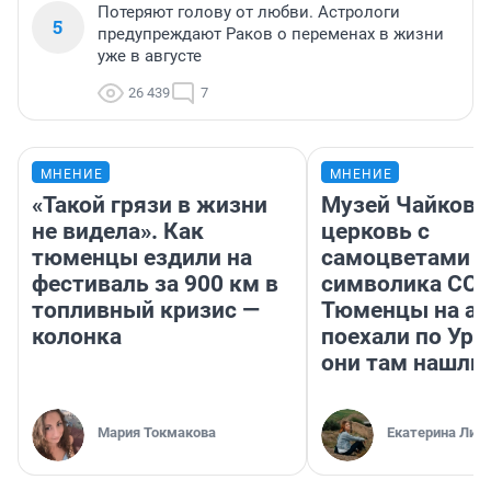
Потеряют голову от любви. Астрологи
5
предупреждают Раков о переменах в жизни
уже в августе
26 439
7
МНЕНИЕ
МНЕНИЕ
«Такой грязи в жизни
Музей Чайковс
не видела». Как
церковь с
тюменцы ездили на
самоцветами и
фестиваль за 900 км в
символика ССС
топливный кризис —
Тюменцы на ав
колонка
поехали по Ура
они там нашли
Мария Токмакова
Екатерина Лит