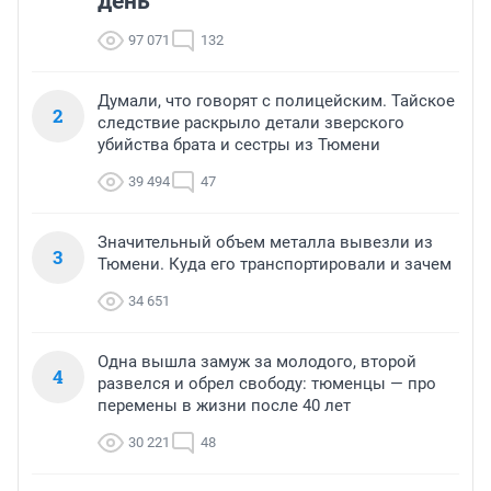
день
97 071
132
Думали, что говорят с полицейским. Тайское
2
следствие раскрыло детали зверского
убийства брата и сестры из Тюмени
39 494
47
Значительный объем металла вывезли из
3
Тюмени. Куда его транспортировали и зачем
34 651
Одна вышла замуж за молодого, второй
4
развелся и обрел свободу: тюменцы — про
перемены в жизни после 40 лет
30 221
48