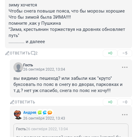
зиму хочется

Чтобы снега повыше пояса, что бы морозы хорошие

Что бы зимой была ЗИМА!!!!

помните ,как у Пушкина

"Зима, крестьянин торжествуя на дровнях обновляет 
путь"

............. и далеее
+0
–5
ОТВЕТИТЬ
2
Гость
26 сентября 2022, 13:04
вы видимо пешеход? или забыли как "круто" 
буксовать по пояс в снегу во дворах, парковках и 
т.д.? нет уж спасибо, снега по пояс не хочу!!!
+0
–0
ОТВЕТИТЬ
Андрев
26 сентября 2022, 13:43
Гость
26 сентября 2022, 13:04