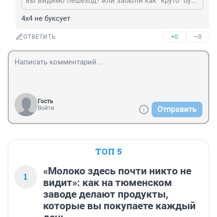
вы видимо пешеход? или забыли как "круто" буксовать по пояс в снегу во дворах, парковках и т.д.? нет уж спасибо, снега по пояс не хочу!!!
4х4 не буксует
+0
–0
ОТВЕТИТЬ
Гость
Войти
Отправить
ТОП 5
«Молоко здесь почти никто не
1
видит»: как на тюменском
заводе делают продукты,
которые вы покупаете каждый