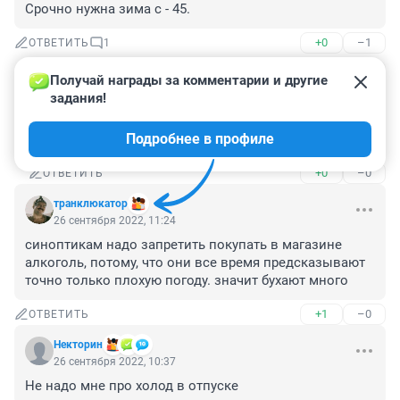
Срочно нужна зима с - 45.
+0
–1
ОТВЕТИТЬ
1
Получай награды за комментарии и другие 
orexov.1965
задания!
26 сентября 2022, 14:50
Гость, На сборах все в больницу слягут с 
Подробнее в профиле
пневмонией.
+0
–0
ОТВЕТИТЬ
транклюкатор
26 сентября 2022, 11:24
синоптикам надо запретить покупать в магазине 
алкоголь, потому, что они все время предсказывают 
точно только плохую погоду. значит бухают много
+1
–0
ОТВЕТИТЬ
Некторин
26 сентября 2022, 10:37
Не надо мне про холод в отпуске