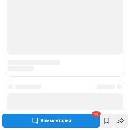
О компании
Наши награды
Наши вакансии
Техподдержка
Предвыборная агитация
Статистика канала в MAX
Все города сети
13
Мобильное приложение
Комментарии
Google Play
App Store