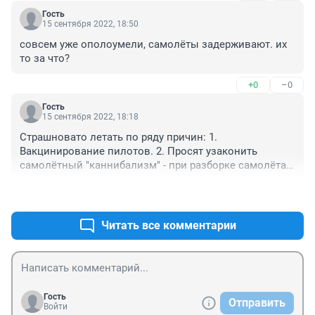
Гость
15 сентября 2022, 18:50
совсем уже ополоумели, самолёты задерживают. их 
то за что?
+0
–0
Гость
15 сентября 2022, 18:18
Страшновато летать по ряду причин: 1. 
Вакцинирование пилотов. 2. Просят узаконить 
самолётный "каннибализм" - при разборке самолёта 
разрешить переставлять запчасти на другие. 3. 
+0
–0
Планируют заменить второго пилота на 
виртуального, надеюсь, в обозримой перспективе до 
этого далеко.
Читать все комментарии
Гость
Отправить
Войти