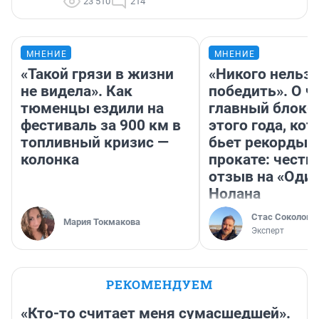
23 510
214
МНЕНИЕ
МНЕНИЕ
«Такой грязи в жизни
«Никого нельз
не видела». Как
победить». О ч
тюменцы ездили на
главный блокб
фестиваль за 900 км в
этого года, ко
топливный кризис —
бьет рекорды 
колонка
прокате: честн
отзыв на «Оди
Нолана
Стас Соколов
Мария Токмакова
Эксперт
РЕКОМЕНДУЕМ
«Кто-то считает меня сумасшедшей».