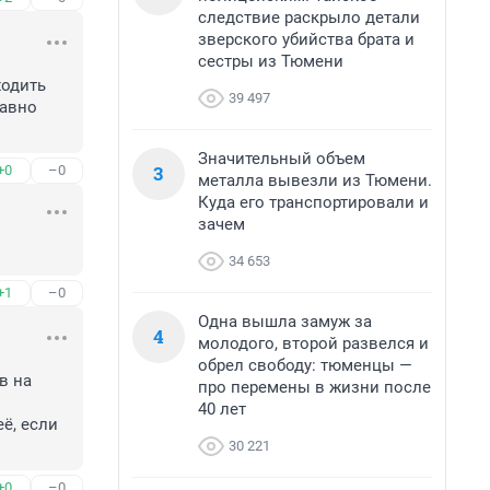
следствие раскрыло детали
зверского убийства брата и
сестры из Тюмени
одить 
39 497
авно 
Значительный объем
3
+0
–0
металла вывезли из Тюмени.
Куда его транспортировали и
зачем
34 653
+1
–0
Одна вышла замуж за
4
молодого, второй развелся и
обрел свободу: тюменцы —
 на 
про перемены в жизни после
40 лет
ё, если 
30 221
+0
–0