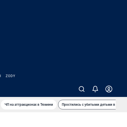
Ы
ZODY
ЧП на аттракционах в Тюмени
Простились с убитыми детьми в Таила