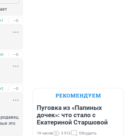
ает
+1
–0
+0
–0
+2
–0
РЕКОМЕНДУЕМ
Пуговка из «Папиных
дочек»: что стало с
родавец 
Екатериной Старшовой
ые это 
19 часов
3 513
Обсудить