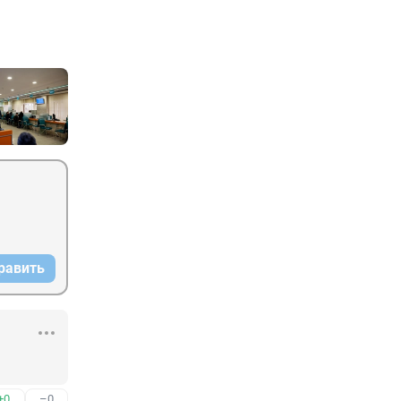
равить
+0
–0