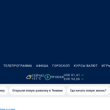
ТЕЛЕПРОГРАММА
АФИША
ГОРОСКОП
КУРСЫ ВАЛЮТ
ИГР
USD 81,41
СЕЙЧАС
3
ПРОБКИ
+21°C
EUR 94,06
еку
Открыли новую развязку в Тюмени
Где начать новую жизнь?