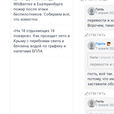
Wildberries в Екатеринбурге
пожар после атаки
Гость
7 апреля 202
беспилотников. Собираем всё,
что известно
перевести и н
Впрочем, таки
«На 18 отдыхающих 18
ОТВЕТИТЬ
поваров». Как проходит лето в
Крыму с перебоями света и
Горсть
бензина, водой по графику и
7 апреля 202
налетами БПЛА
Гость
7 апреля 2
гость, всё та
потому, что и
заставили обсу
ОТВЕТИТЬ
Гость
7 апреля 202