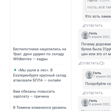
Горсть
7 апреля 
Кто хоть зама
ОТВЕТИТЬ
Гость
6 апреля 2022,
Почему дорожает
Беспилотники нацелились на
булки была 31ру
Урал: дрон ударил по складу
цен или это от м
Wildberries — кадры
ОТВЕТИТЬ
1
«Мы ушли в лес». В
Гость
Екатеринбурге крупный склад
7 апреля 202
атаковали БПЛА — онлайн
Попробуйте сх
Вам обязаны повысить
ОТВЕТИТЬ
зарплату — причина
Гость
6 апреля 2022,
В Тюмени изменился уровень