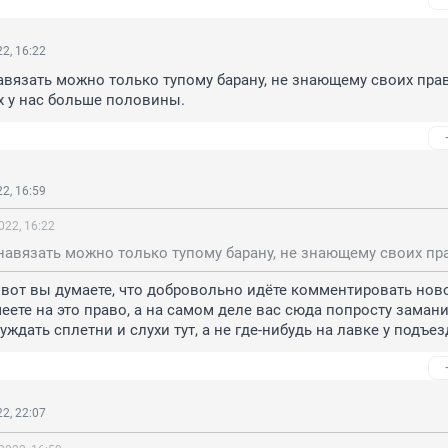
2, 16:22
авязать можно только тупому барану, не знающему своих прав.
х у нас больше половины.
2, 16:59
022, 16:22
к. вот вы думаете, что добровольно идёте комментировать ново
меете на это право, а на самом деле вас сюда попросту замани
ждать сплетни и слухи тут, а не где-нибудь на лавке у подъез
2, 22:07