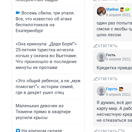
Starikan
Восемь сбили, три упали.
6 апреля 2022,
Все, что известно об атаке
один раз попыта
беспилотников на
смски с якобы о
Екатеринбург
шлю лесом.
«Она крикнула: „Дядя Боря!“»
ОТВЕТИТЬ
25-летняя туристка исчезла
ночью у океана во Вьетнаме.
Гость
6 апреля 2022,
Что произошло в последние
минуты ее пропажи
Кредитка правда
ОТВЕТИТЬ
«Это общий ребенок, а не „муж
помогает“»: истории семей,
Горсть
где в декрет ушел отец
6 апреля 2022,
Я думаю, всё де
Маленьких девочек из
карту мир. А ра
Тюмени прямо в квартире
несчастную креди
укусили крысы
не отказаться за
На крупном складе
ОТВЕТИТЬ
3