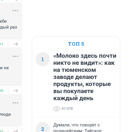
ебе 
дый раз 
ТОП 5
+1
–0
«Молоко здесь почти
1
никто не видит»: как
 не 
на тюменском
заводе делают
продукты, которые
вы покупаете
+0
–0
каждый день
97 078
люди 
Думали, что говорят с
2
полицейским. Тайское
+2
–0