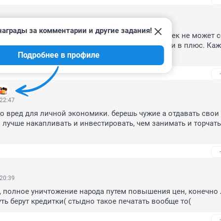
 07:18
награды за комментарии и другие задания!
ирует на покупку того, что на самом деле человек не может с
зуюсь больше 2-лет и пока только мечтаю выйти в плюс. Каж
Подробнее в профиле
ое, как в мыльной опере.
 22:47
о вред для личной экономики. берешь чужие а отдавать свои и
о лучше накапливать и инвестировать, чем занимать и торчать 
 20:39
, полное уничтожение народа путем повышения цен, конечно 
уть берут кредитки( стыдно такое печатать вообще то(