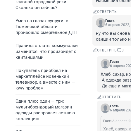
Насмешил славн
главной городской реки.
Сколько он сейчас?
ОТВЕТИТЬ
Умер на глазах супруги: в
Гость
6 апреля 2022,
Тюменской области
произошло смертельное ДТП
ну что вы снова 
санции только н
Правила оплаты коммуналки
ОТВЕТИТЬ
3
изменятся: что произойдет с
квитанциями
Гость
6 апреля 202
Покупатель приобрел на
Хлеб, сахар, к
маркетплейсе новенький
 А одежда разве не подорожала?

телевизор, а вместе с ним —
 Да еще и ма
кучу проблем
ОТВЕТИТЬ
Один плюс один — три:
Гость
мультибрендовый магазин
6 апреля 202
одежды распродает летнюю
коллекцию
Гость
6 апреля 2