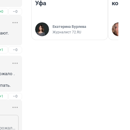
Уфа
колон
+0
–0
Екатерина Бурлева
Журналист 72.RU
ают. 
+1
–0
ожало .

пать.
+1
–0
Хлеб, сахар, крупы и бытовая химия , прокладки и т.д ..... да все почти подорожало . А одежда разве не подорожала? Да еще и магазины закрылись, не представляю где люди будут одежду покупать.