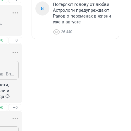
Потеряют голову от любви.
5
Астрологи предупреждают
Раков о переменах в жизни
уже в августе
 
26 440
+0
–0
перевести и навязать можно только тупому барану, не знающему своих прав. Впрочем, таких у нас больше половины.
сти, 
ли и 
да 😉
+0
–0