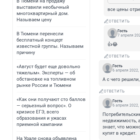
В Тюмени на продажу
выставили необычный
все цены отри
многоквартирный дом.
Называем цену
ОТВЕТИТЬ
Гость
В Тюмени перенесли
7 апреля 202
бесплатный концерт
👍😂
известной группы. Называем
причину
ОТВЕТИТЬ
«Август будет еще довольно
Гость
6 апреля 2022,
тяжелым». Эксперты — об
обстановке на топливном
А с чего решили,
рынке России и Тюмени
ОТВЕТИТЬ
«Как они получают сто баллов
Гость
— серьезный вопрос». О
6 апреля 2022,
кризисе ЕГЭ, всего
Потребительские
образования и ужасах
недвижимость, а
приемной кампании
знает, что можн
купят в кредит.
На Урале снова объявлена