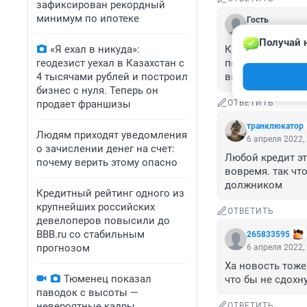
зафиксирован рекордный
минимум по ипотеке
Гость
7 апреля 2022,
Получай 
«Я ехал в никуда»:
Кредитка провоц
геодезист уехал в Казахстан с
позволить. Поль
4 тысячами рублей и построил
выскакивает нов
бизнес с нуля. Теперь он
продает франшизы
ОТВЕТИТЬ
транклюкатор
Людям приходят уведомления
6 апреля 2022,
о зачислении денег на счет:
Любой кредит эт
почему верить этому опасно
вовремя. так чт
должником
Кредитный рейтинг одного из
крупнейших российских
ОТВЕТИТЬ
девелоперов повысили до
BBB.ru со стабильным
265833595
прогнозом
6 апреля 2022,
Ха новость тоже
Тюменец показал
что бы не сдохн
паводок с высоты —
невероятные кадры
ОТВЕТИТЬ