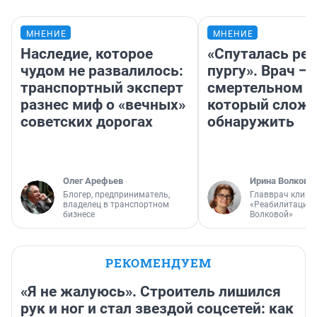
МНЕНИЕ
МНЕНИЕ
Наследие, которое
«Спуталась реч
чудом не развалилось:
пургу». Врач — 
транспортный эксперт
смертельном д
разнес миф о «вечных»
который слож
советских дорогах
обнаружить
Олег Арефьев
Ирина Волкова
Блогер, предприниматель,
Главврач клини
владелец в транспортном
«Реабилитация 
бизнесе
Волковой»
РЕКОМЕНДУЕМ
«Я не жалуюсь». Строитель лишился
рук и ног и стал звездой соцсетей: как