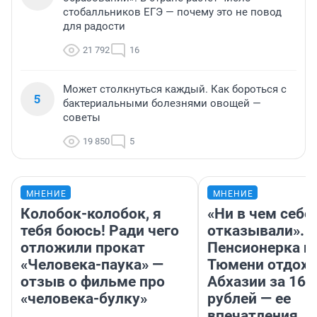
стобалльников ЕГЭ — почему это не повод
для радости
21 792
16
Может столкнуться каждый. Как бороться с
5
бактериальными болезнями овощей —
советы
19 850
5
МНЕНИЕ
МНЕНИЕ
Колобок-колобок, я
«Ни в чем себе
тебя боюсь! Ради чего
отказывали».
отложили прокат
Пенсионерка и
«Человека-паука» —
Тюмени отдохн
отзыв о фильме про
Абхазии за 160
«человека-булку»
рублей — ее
впечатления