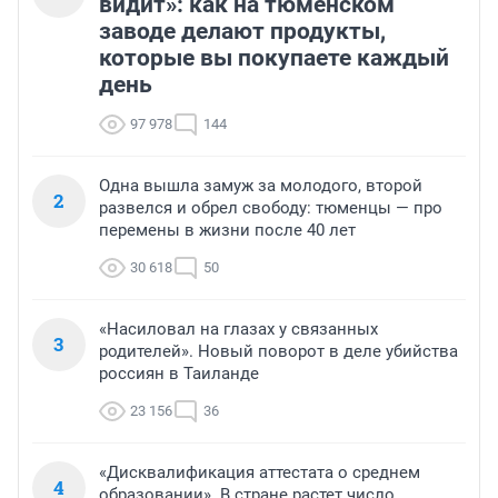
видит»: как на тюменском
заводе делают продукты,
которые вы покупаете каждый
день
97 978
144
Одна вышла замуж за молодого, второй
2
развелся и обрел свободу: тюменцы — про
перемены в жизни после 40 лет
30 618
50
«Насиловал на глазах у связанных
3
родителей». Новый поворот в деле убийства
россиян в Таиланде
23 156
36
«Дисквалификация аттестата о среднем
4
образовании». В стране растет число